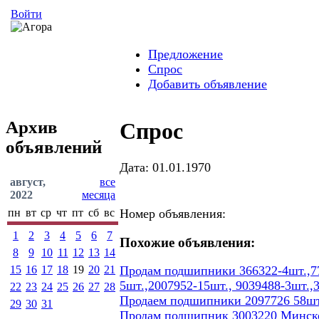
Войти
Предложение
Спрос
Добавить объявление
Архив
Спрос
объявлений
Дата: 01.01.1970
август,
все
2022
месяца
пн
вт
ср
чт
пт
сб
вс
Номер объявления:
1
2
3
4
5
6
7
Похожие объявления:
8
9
10
11
12
13
14
15
16
17
18
19
20
21
Продам подшипники 366322-4шт.,77
5шт.,2007952-15шт., 9039488-3шт.,
22
23
24
25
26
27
28
Продаем подшипники 2097726 58шт
29
30
31
Продам подшипник 3003220 Минског