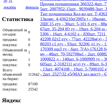
30
31
Продам подшипники 366322-4шт.,77
декабрь
февраль
5шт.,2007952-15шт., 9039488-3шт.,
Тип подшипника Кол-во,шт. Т-436207
Статистика
13комп. 4-436210е(2005г.) - 18ком
2ШС15 ету - 30шт. 5-101 б ету - 88шт
67шт. 35-204 Ю ту - 19шт. 6-204 ю -
Объявлений за
0
5306 - 16шт. 4-6102 е - 830шт. 7211 
сегодня:
42208 б2т2 ету - 77шт. 42228м(л) - 
продажа:
0
80203 с1 ету - 93шт. 92206 д1 ту - 
покупка:
0
170309 еш3 ту - 6шт. 7(А)-176128 б4
Объявлений за
1
му - 48шт. 70-592708м1 - 2шт. 60882
месяц:
1000822 д - 140шт. 6-1000909 ту - 3
продажа:
1
605шт. 2-3182111 к(л) ту - 89шт. 6-
покупка:
0
- 13шт. 4074108 - 19шт. 5-7000102 е
Всего
- 2шт. 2527/32 е5(МАЗ зад.мост) - 
объявлений
112642
на бирже:
продажа:
87100
покупка:
25542
Яндекс