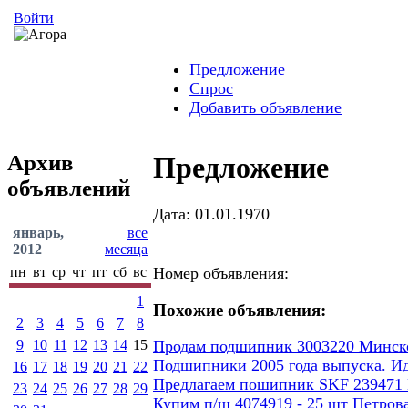
Войти
Предложение
Спрос
Добавить объявление
Архив
Предложение
объявлений
Дата: 01.01.1970
январь,
все
2012
месяца
пн
вт
ср
чт
пт
сб
вс
Номер объявления:
1
Похожие объявления:
2
3
4
5
6
7
8
9
10
11
12
13
14
15
Продам подшипник 3003220 Минског
Подшипники 2005 года выпуска. И
16
17
18
19
20
21
22
Предлагаем пошипник SKF 239471
23
24
25
26
27
28
29
Купим п/ш 4074919 - 25 шт Петров