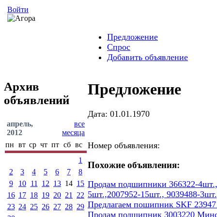
Войти
Предложение
Спрос
Добавить объявление
Архив
Предложение
объявлений
Дата: 01.01.1970
апрель,
все
2012
месяца
пн
вт
ср
чт
пт
сб
вс
Номер объявления:
1
Похожие объявления:
2
3
4
5
6
7
8
9
10
11
12
13
14
15
Продам подшипники 366322-4шт.,7
5шт.,2007952-15шт., 9039488-3шт.
16
17
18
19
20
21
22
Предлагаем пошипник SKF 23947
23
24
25
26
27
28
29
Продам подшипник 3003220 Минско