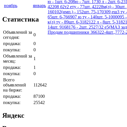
ю - 1шт. 6-208ю - 7шт. 1730 л - 2шт. 6-231
ноябрь
январь
42208 б2т2 ету - 77шт. 42228м(л) - 30шт. 
160102(имп.) - 152шт. 75-170309 еш3 ту -
65шт. 6-766907 ю ту - 140шт. 5-1000095 -
Статистика
к(л) ту - 89шт. 6-3182122 л - 8шт. 5-3182
14шт. 9168176 - 2шт. 2527/32 е5(МАЗ зад
Объявлений за
Продам подшипники 366322-4шт.,7772-2шт
0
сегодня:
продажа:
0
покупка:
0
Объявлений за
1
месяц:
продажа:
1
покупка:
0
Всего
объявлений
112642
на бирже:
продажа:
87100
покупка:
25542
Яндекс