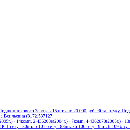
дшипникового Завода - 15 шт - по 20 000 рублей за штуку. По
а Всильевна (8172)537127
5г.) - 14комп. 2-436208е(2004г.) - 7комп. 4-4362078(2005г.) - 1
5 ету - 30шт. 5-101 б ету - 88шт. 76-106 б ту - 9шт. 6-109 б ту -