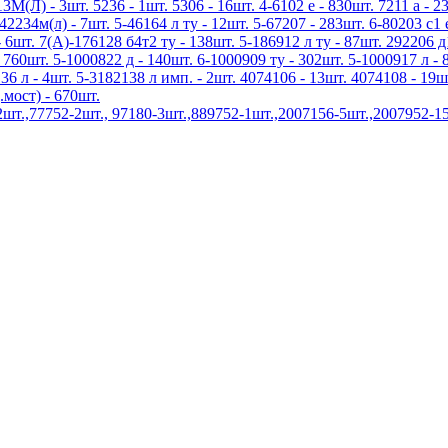
3М(Л) - 3шт. 5236 - 1шт. 5306 - 16шт. 4-6102 е - 830шт. 7211 а - 23
42234м(л) - 7шт. 5-46164 л ту - 12шт. 5-67207 - 283шт. 6-80203 с1 
 6шт. 7(А)-176128 б4т2 ту - 138шт. 5-186912 л ту - 87шт. 292206 д
 760шт. 5-1000822 д - 140шт. 6-1000909 ту - 302шт. 5-1000917 л - 
136 л - 4шт. 5-3182138 л имп. - 2шт. 4074106 - 13шт. 4074108 - 19ш
.мост) - 670шт.
.,77752-2шт., 97180-3шт.,889752-1шт.,2007156-5шт.,2007952-15