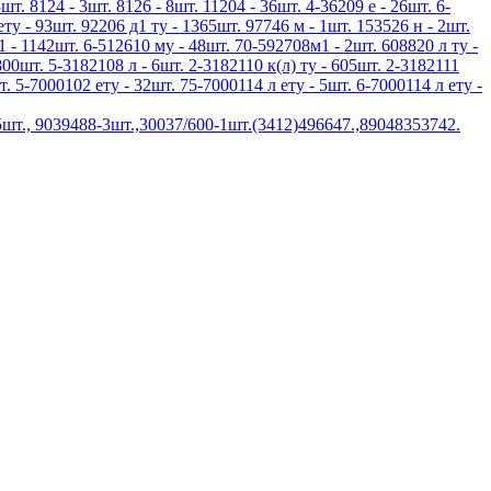
шт. 8124 - 3шт. 8126 - 8шт. 11204 - 36шт. 4-36209 е - 26шт. 6-
ету - 93шт. 92206 д1 ту - 1365шт. 97746 м - 1шт. 153526 н - 2шт.
1 - 1142шт. 6-512610 му - 48шт. 70-592708м1 - 2шт. 608820 л ту -
800шт. 5-3182108 л - 6шт. 2-3182110 к(л) ту - 605шт. 2-3182111
т. 5-7000102 ету - 32шт. 75-7000114 л ету - 5шт. 6-7000114 л ету -
шт., 9039488-3шт.,30037/600-1шт.(3412)496647.,89048353742.