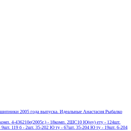
дшипники 2005 года выпуска. Идеальные Анастасия Рыбалко
3комп. 4-436210е(2005г.) - 18комп. 2ШС10 Ю(ну) ету - 124шт.
 9шт. 119 б - 2шт. 35-202 Ю ту - 67шт. 35-204 Ю ту - 19шт. 6-204