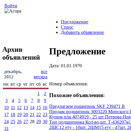
Войти
Предложение
Спрос
Добавить объявление
Архив
Предложение
объявлений
Дата: 01.01.1970
декабрь,
все
2012
месяца
Номер объявления:
пн
вт
ср
чт
пт
сб
вс
1
2
Похожие объявления:
3
4
5
6
7
8
9
Предлагаем пошипник SKF 239471 B
10
11
12
13
14
15
16
Продам подшипник 3003220 Минского По
17
18
19
20
21
22
23
Купим п/ш 4074919 - 25 шт Петрова Нин
24
25
26
27
28
29
30
Тип подшипника Кол-во,шт. Т-436207к(200
2ШС12 ету - 10шт. 2ШМ15 ету - 47шт. 2ШС1
31