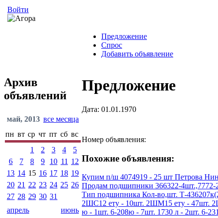
Войти
Предложение
Спрос
Добавить объявление
Архив
Предложение
объявлений
Дата: 01.01.1970
май, 2013
все месяца
пн
вт
ср
чт
пт
сб
вс
Номер объявления:
1
2
3
4
5
Похожие объявления:
6
7
8
9
10
11
12
13
14
15
16
17
18
19
Купим п/ш 4074919 - 25 шт Петрова Нин
20
21
22
23
24
25
26
Продам подшипники 366322-4шт.,7772-2шт
Тип подшипника Кол-во,шт. Т-436207к(200
27
28
29
30
31
2ШС12 ету - 10шт. 2ШМ15 ету - 47шт. 2ШС1
апрель
июнь
ю - 1шт. 6-208ю - 7шт. 1730 л - 2шт. 6-231