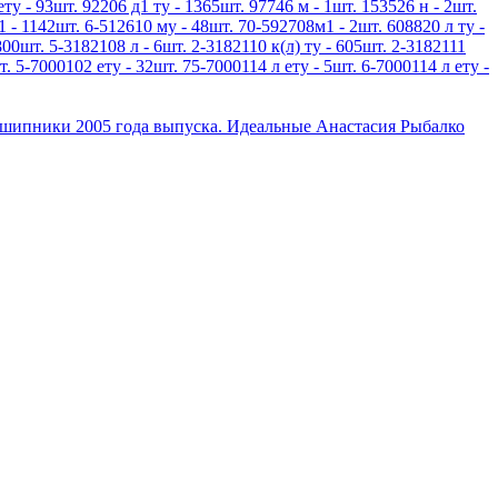
ету - 93шт. 92206 д1 ту - 1365шт. 97746 м - 1шт. 153526 н - 2шт.
1 - 1142шт. 6-512610 му - 48шт. 70-592708м1 - 2шт. 608820 л ту -
800шт. 5-3182108 л - 6шт. 2-3182110 к(л) ту - 605шт. 2-3182111
т. 5-7000102 ету - 32шт. 75-7000114 л ету - 5шт. 6-7000114 л ету -
дшипники 2005 года выпуска. Идеальные Анастасия Рыбалко