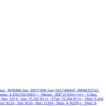
шт., 9039488-3шт.,30037/600-1шт.(3412)496647.,89048353742.
3комп. 4-436210е(2005г.) - 18комп. 2ШС10 Ю(ну) ету - 124шт.
 9шт. 119 б - 2шт. 35-202 Ю ту - 67шт. 35-204 Ю ту - 19шт. 6-204
шт. 8124 - 3шт. 8126 - 8шт. 11204 - 36шт. 4-36209 е - 26шт. 6-