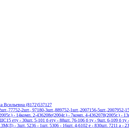
а Всильевна (8172)537127
.,77752-2шт., 97180-3шт.,889752-1шт.,2007156-5шт.,2007952-15
5г.) - 14комп. 2-436208е(2004г.) - 7комп. 4-4362078(2005г.) - 1
5 ету - 30шт. 5-101 б ету - 88шт. 76-106 б ту - 9шт. 6-109 б ту -
3М(Л) - 3шт. 5236 - 1шт. 5306 - 16шт. 4-6102 е - 830шт. 7211 а - 23