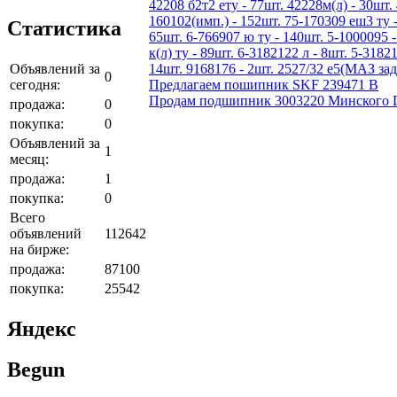
42208 б2т2 ету - 77шт. 42228м(л) - 30шт. 
160102(имп.) - 152шт. 75-170309 еш3 ту -
Статистика
65шт. 6-766907 ю ту - 140шт. 5-1000095 -
к(л) ту - 89шт. 6-3182122 л - 8шт. 5-3182
Объявлений за
14шт. 9168176 - 2шт. 2527/32 е5(МАЗ зад
0
сегодня:
Предлагаем пошипник SKF 239471 B
Продам подшипник 3003220 Минского По
продажа:
0
покупка:
0
Объявлений за
1
месяц:
продажа:
1
покупка:
0
Всего
объявлений
112642
на бирже:
продажа:
87100
покупка:
25542
Яндекс
Begun