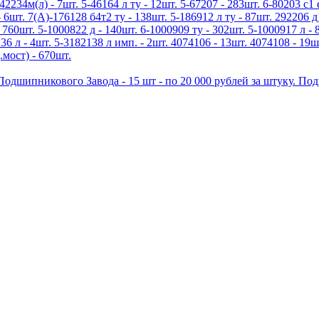
42234м(л) - 7шт. 5-46164 л ту - 12шт. 5-67207 - 283шт. 6-80203 с1 
 6шт. 7(А)-176128 б4т2 ту - 138шт. 5-186912 л ту - 87шт. 292206 д
 760шт. 5-1000822 д - 140шт. 6-1000909 ту - 302шт. 5-1000917 л - 
136 л - 4шт. 5-3182138 л имп. - 2шт. 4074106 - 13шт. 4074108 - 19ш
.мост) - 670шт.
дшипникового Завода - 15 шт - по 20 000 рублей за штуку. По