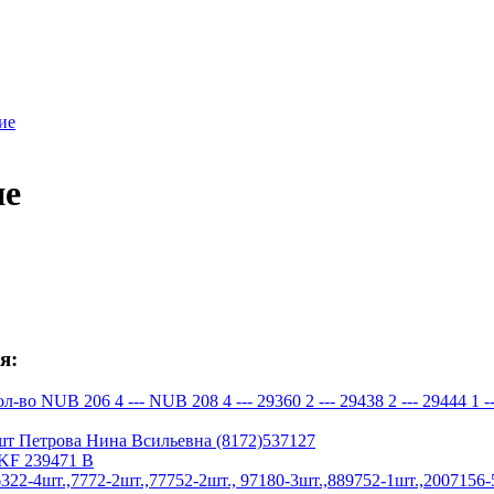
ие
ие
я:
 NUB 206 4 --- NUB 208 4 --- 29360 2 --- 29438 2 --- 29444 1 ---
шт Петрова Нина Всильевна (8172)537127
KF 239471 B
2-4шт.,7772-2шт.,77752-2шт., 97180-3шт.,889752-1шт.,2007156-5