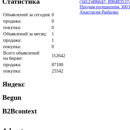
Статистика
(3412)496647.,890483537
Продам подшипник 30032
Анастасия Рыбалко
Объявлений за сегодня:
0
продажа:
0
покупка:
0
Объявлений за месяц:
1
продажа:
1
покупка:
0
Всего объявлений
112642
на бирже:
продажа:
87100
покупка:
25542
Яндекс
Begun
B2Bcontext