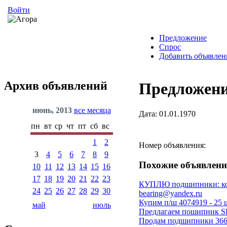
Войти
Предложение
Спрос
Добавить объявлен
Архив объявлений
Предложен
июнь, 2013
все месяца
Дата: 01.01.1970
пн
вт
ср
чт
пт
сб
вс
1
2
Номер объявления:
3
4
5
6
7
8
9
Похожие объявлени
10
11
12
13
14
15
16
17
18
19
20
21
22
23
КУПЛЮ подшипники: кол-во
24
25
26
27
28
29
30
bearing@yandex.ru
Купим п/ш 4074919 - 25 
май
июль
Предлагаем пошипник S
Продам подшипники 36632