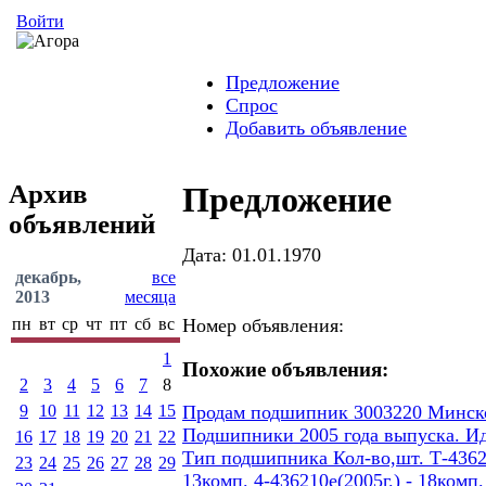
Войти
Предложение
Спрос
Добавить объявление
Архив
Предложение
объявлений
Дата: 01.01.1970
декабрь,
все
2013
месяца
пн
вт
ср
чт
пт
сб
вс
Номер объявления:
1
Похожие объявления:
2
3
4
5
6
7
8
9
10
11
12
13
14
15
Продам подшипник 3003220 Минског
Подшипники 2005 года выпуска. И
16
17
18
19
20
21
22
Тип подшипника Кол-во,шт. Т-436207
23
24
25
26
27
28
29
13комп. 4-436210е(2005г.) - 18ком