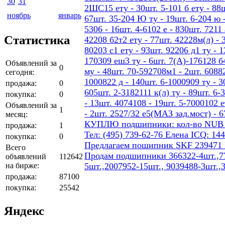
30
31
2ШС15 ету - 30шт. 5-101 б ету - 88шт
ноябрь
январь
67шт. 35-204 Ю ту - 19шт. 6-204 ю -
5306 - 16шт. 4-6102 е - 830шт. 7211 
Статистика
42208 б2т2 ету - 77шт. 42228м(л) - 
80203 с1 ету - 93шт. 92206 д1 ту - 
170309 еш3 ту - 6шт. 7(А)-176128 б4
Объявлений за
0
му - 48шт. 70-592708м1 - 2шт. 60882
сегодня:
1000822 д - 140шт. 6-1000909 ту - 3
продажа:
0
605шт. 2-3182111 к(л) ту - 89шт. 6-
покупка:
0
- 13шт. 4074108 - 19шт. 5-7000102 е
Объявлений за
1
- 2шт. 2527/32 е5(МАЗ зад.мост) - 
месяц:
КУПЛЮ подшипники: кол-во NUB 206 4
продажа:
1
Тел: (495) 739-62-76 Елена ICQ: 14
покупка:
0
Предлагаем пошипник SKF 239471
Всего
Продам подшипники 366322-4шт.,77
объявлений
112642
на бирже:
5шт.,2007952-15шт., 9039488-3шт.,
продажа:
87100
покупка:
25542
Яндекс