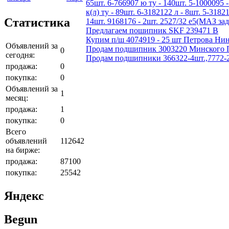
65шт. 6-766907 ю ту - 140шт. 5-1000095 -
к(л) ту - 89шт. 6-3182122 л - 8шт. 5-3182
Статистика
14шт. 9168176 - 2шт. 2527/32 е5(МАЗ зад
Предлагаем пошипник SKF 239471 B
Купим п/ш 4074919 - 25 шт Петрова Нин
Объявлений за
Продам подшипник 3003220 Минского По
0
сегодня:
Продам подшипники 366322-4шт.,7772-2шт
продажа:
0
покупка:
0
Объявлений за
1
месяц:
продажа:
1
покупка:
0
Всего
объявлений
112642
на бирже:
продажа:
87100
покупка:
25542
Яндекс
Begun