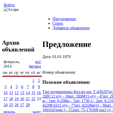
Войти
Предложение
Спрос
Добавить объявление
Архив
Предложение
объявлений
Дата: 01.01.1970
февраль,
все
2014
месяца
Номер объявления:
пн
вт
ср
чт
пт
сб
вс
1
2
Похожие объявления:
3
4
5
6
7
8
9
Тип подшипника Кол-во,шт. Т-436207к(200
10
11
12
13
14
15
16
2ШС12 ету - 10шт. 2ШМ15 ету - 47шт. 2ШС1
17
18
19
20
21
22
23
ю - 1шт. 6-208ю - 7шт. 1730 л - 2шт. 6-231
24
25
26
27
28
42208 б2т2 ету - 77шт. 42228м(л) - 30шт. 
160102(имп.) - 152шт. 75-170309 еш3 ту -
январь
март