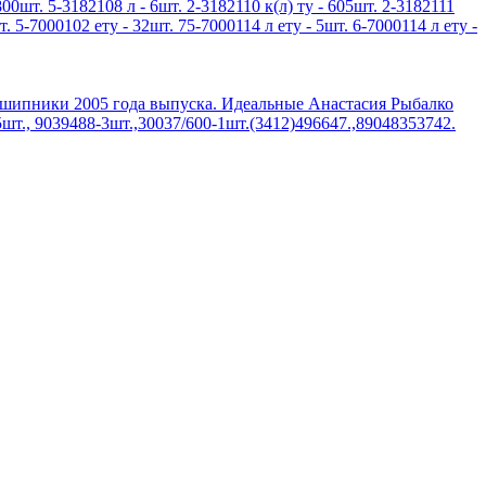
800шт. 5-3182108 л - 6шт. 2-3182110 к(л) ту - 605шт. 2-3182111
т. 5-7000102 ету - 32шт. 75-7000114 л ету - 5шт. 6-7000114 л ету -
дшипники 2005 года выпуска. Идеальные Анастасия Рыбалко
шт., 9039488-3шт.,30037/600-1шт.(3412)496647.,89048353742.