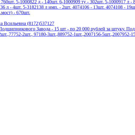
 760шт. 5-1000822 д - 140шт. 6-1000909 ту - 302шт. 5-1000917 л - 
136 л - 4шт. 5-3182138 л имп. - 2шт. 4074106 - 13шт. 4074108 - 19ш
.мост) - 670шт.
а Всильевна (8172)537127
дшипникового Завода - 15 шт - по 20 000 рублей за штуку. По
.,77752-2шт., 97180-3шт.,889752-1шт.,2007156-5шт.,2007952-15