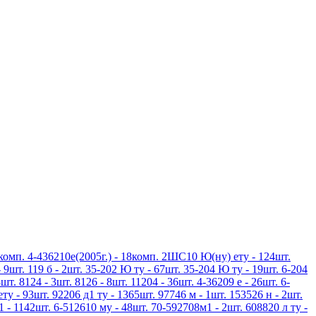
3комп. 4-436210е(2005г.) - 18комп. 2ШС10 Ю(ну) ету - 124шт.
 9шт. 119 б - 2шт. 35-202 Ю ту - 67шт. 35-204 Ю ту - 19шт. 6-204
шт. 8124 - 3шт. 8126 - 8шт. 11204 - 36шт. 4-36209 е - 26шт. 6-
ету - 93шт. 92206 д1 ту - 1365шт. 97746 м - 1шт. 153526 н - 2шт.
1 - 1142шт. 6-512610 му - 48шт. 70-592708м1 - 2шт. 608820 л ту -