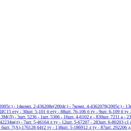
5г.) - 14комп. 2-436208е(2004г.) - 7комп. 4-4362078(2005г.) - 1
5 ету - 30шт. 5-101 б ету - 88шт. 76-106 б ту - 9шт. 6-109 б ту -
3М(Л) - 3шт. 5236 - 1шт. 5306 - 16шт. 4-6102 е - 830шт. 7211 а - 23
42234м(л) - 7шт. 5-46164 л ту - 12шт. 5-67207 - 283шт. 6-80203 с1 
 6шт. 7(А)-176128 б4т2 ту - 138шт. 5-186912 л ту - 87шт. 292206 д