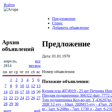
Войти
Предложение
Спрос
Добавить объявление
Архив
Предложение
объявлений
Дата: 01.01.1970
апрель,
все
2014
месяца
Номер объявления:
пн
вт
ср
чт
пт
сб
вс
1
2
3
4
5
6
Похожие объявления:
7
8
9
10
11
12
13
Купим п/ш 4074919 - 25 шт Петрова Нин
14
15
16
17
18
19
20
Продам подшипники 366322-4шт.,7772-2шт
21
22
23
24
25
26
27
Тип подшипника Кол-во,шт. Т-436207к(200
28
29
30
2ШС12 ету - 10шт. 2ШМ15 ету - 47шт. 2ШС1
ю - 1шт. 6-208ю - 7шт. 1730 л - 2шт. 6-231
март
май