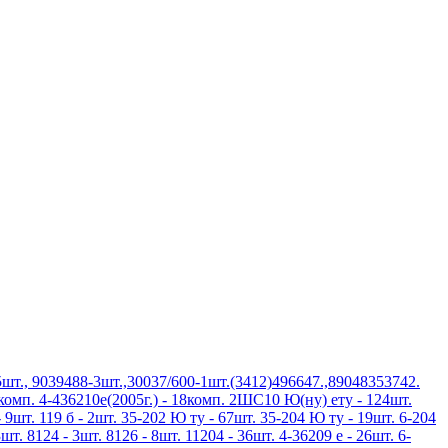
шт., 9039488-3шт.,30037/600-1шт.(3412)496647.,89048353742.
3комп. 4-436210е(2005г.) - 18комп. 2ШС10 Ю(ну) ету - 124шт.
 9шт. 119 б - 2шт. 35-202 Ю ту - 67шт. 35-204 Ю ту - 19шт. 6-204
шт. 8124 - 3шт. 8126 - 8шт. 11204 - 36шт. 4-36209 е - 26шт. 6-