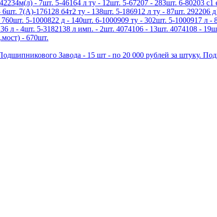
42234м(л) - 7шт. 5-46164 л ту - 12шт. 5-67207 - 283шт. 6-80203 с1 
 6шт. 7(А)-176128 б4т2 ту - 138шт. 5-186912 л ту - 87шт. 292206 д
 760шт. 5-1000822 д - 140шт. 6-1000909 ту - 302шт. 5-1000917 л - 
136 л - 4шт. 5-3182138 л имп. - 2шт. 4074106 - 13шт. 4074108 - 19ш
.мост) - 670шт.
дшипникового Завода - 15 шт - по 20 000 рублей за штуку. По