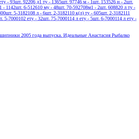
ету - 93шт. 92206 д1 ту - 1365шт. 97746 м - 1шт. 153526 н - 2шт.
1 - 1142шт. 6-512610 му - 48шт. 70-592708м1 - 2шт. 608820 л ту -
800шт. 5-3182108 л - 6шт. 2-3182110 к(л) ту - 605шт. 2-3182111
т. 5-7000102 ету - 32шт. 75-7000114 л ету - 5шт. 6-7000114 л ету -
дшипники 2005 года выпуска. Идеальные Анастасия Рыбалко