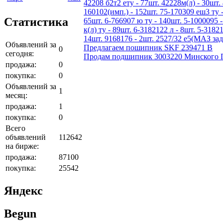
42208 б2т2 ету - 77шт. 42228м(л) - 30шт. 
160102(имп.) - 152шт. 75-170309 еш3 ту -
Статистика
65шт. 6-766907 ю ту - 140шт. 5-1000095 -
к(л) ту - 89шт. 6-3182122 л - 8шт. 5-3182
14шт. 9168176 - 2шт. 2527/32 е5(МАЗ зад
Объявлений за
Предлагаем пошипник SKF 239471 B
0
сегодня:
Продам подшипник 3003220 Минского По
продажа:
0
покупка:
0
Объявлений за
1
месяц:
продажа:
1
покупка:
0
Всего
объявлений
112642
на бирже:
продажа:
87100
покупка:
25542
Яндекс
Begun