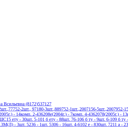
а Всильевна (8172)537127
.,77752-2шт., 97180-3шт.,889752-1шт.,2007156-5шт.,2007952-15
5г.) - 14комп. 2-436208е(2004г.) - 7комп. 4-4362078(2005г.) - 1
5 ету - 30шт. 5-101 б ету - 88шт. 76-106 б ту - 9шт. 6-109 б ту -
3М(Л) - 3шт. 5236 - 1шт. 5306 - 16шт. 4-6102 е - 830шт. 7211 а - 23