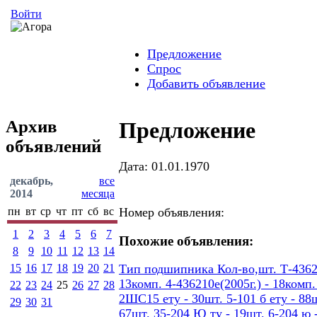
Войти
Предложение
Спрос
Добавить объявление
Архив
Предложение
объявлений
Дата: 01.01.1970
декабрь,
все
2014
месяца
пн
вт
ср
чт
пт
сб
вс
Номер объявления:
1
2
3
4
5
6
7
Похожие объявления:
8
9
10
11
12
13
14
15
16
17
18
19
20
21
Тип подшипника Кол-во,шт. Т-436207
13комп. 4-436210е(2005г.) - 18ком
22
23
24
25
26
27
28
2ШС15 ету - 30шт. 5-101 б ету - 88шт
29
30
31
67шт. 35-204 Ю ту - 19шт. 6-204 ю -