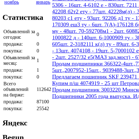
ноябрь
январь
5306 - 16шт. 4-6102 е - 830шт. 7211 
42208 б2т2 ету - 77шт. 42228м(л) - 
Статистика
80203 с1 ету - 93шт. 92206 д1 ту - 
170309 еш3 ту - 6шт. 7(А)-176128 б4
му - 48шт. 70-592708м1 - 2шт. 60882
Объявлений за
0
сегодня:
1000822 д - 140шт. 6-1000909 ту - 3
605шт. 2-3182111 к(л) ту - 89шт. 6-
продажа:
0
- 13шт. 4074108 - 19шт. 5-7000102 е
покупка:
0
- 2шт. 2527/32 е5(МАЗ зад.мост) - 
Объявлений за
1
месяц:
Продам подшипники 366322-4шт.,77
5шт.,2007952-15шт., 9039488-3шт.,
продажа:
1
Предлагаем пошипник SKF 239471
покупка:
0
Купим п/ш 4074919 - 25 шт Петров
Всего
объявлений
112642
Продам подшипник 3003220 Минског
на бирже:
Подшипники 2005 года выпуска. И
продажа:
87100
покупка:
25542
Яндекс
Begun