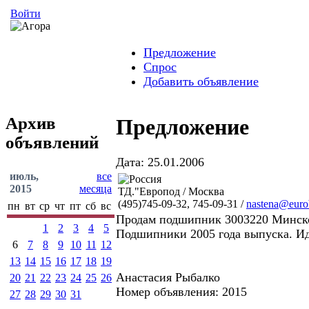
Войти
Предложение
Спрос
Добавить объявление
Архив
Предложение
объявлений
Дата: 25.01.2006
июль,
все
2015
месяца
ТД."Европод / Москва
(495)745-09-32, 745-09-31 /
nastena@eurob
пн
вт
ср
чт
пт
сб
вс
Продам подшипник 3003220 Минског
1
2
3
4
5
Подшипники 2005 года выпуска. И
6
7
8
9
10
11
12
13
14
15
16
17
18
19
Анастасия Рыбалко
20
21
22
23
24
25
26
Номер объявления: 2015
27
28
29
30
31