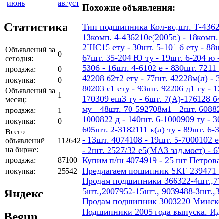
июнь
август
Похожие объявления:
Статистика
Тип подшипника Кол-во,шт. Т-436207
13комп. 4-436210е(2005г.) - 18ком
2ШС15 ету - 30шт. 5-101 б ету - 88шт
Объявлений за
0
67шт. 35-204 Ю ту - 19шт. 6-204 ю -
сегодня:
5306 - 16шт. 4-6102 е - 830шт. 7211 
продажа:
0
42208 б2т2 ету - 77шт. 42228м(л) - 
покупка:
0
80203 с1 ету - 93шт. 92206 д1 ту - 
Объявлений за
1
170309 еш3 ту - 6шт. 7(А)-176128 б4
месяц:
му - 48шт. 70-592708м1 - 2шт. 60882
продажа:
1
1000822 д - 140шт. 6-1000909 ту - 3
покупка:
0
605шт. 2-3182111 к(л) ту - 89шт. 6-
Всего
- 13шт. 4074108 - 19шт. 5-7000102 е
объявлений
112642
на бирже:
- 2шт. 2527/32 е5(МАЗ зад.мост) - 
Купим п/ш 4074919 - 25 шт Петров
продажа:
87100
Предлагаем пошипник SKF 239471
покупка:
25542
Продам подшипники 366322-4шт.,77
5шт.,2007952-15шт., 9039488-3шт.,
Яндекс
Продам подшипник 3003220 Минског
Подшипники 2005 года выпуска. И
Begun