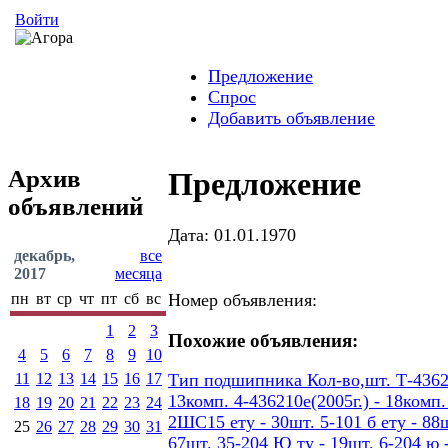
Войти
Предложение
Спрос
Добавить объявление
Архив
Предложение
объявлений
Дата: 01.01.1970
декабрь,
все
2017
месяца
пн
вт
ср
чт
пт
сб
вс
Номер объявления:
1
2
3
Похожие объявления:
4
5
6
7
8
9
10
11
12
13
14
15
16
17
Тип подшипника Кол-во,шт. Т-436207
13комп. 4-436210е(2005г.) - 18ком
18
19
20
21
22
23
24
2ШС15 ету - 30шт. 5-101 б ету - 88шт
25
26
27
28
29
30
31
67шт. 35-204 Ю ту - 19шт. 6-204 ю -