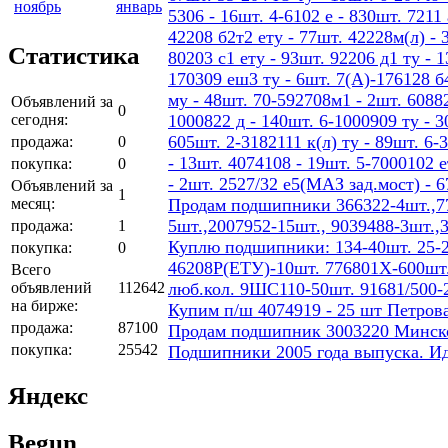
ноябрь
январь
5306 - 16шт. 4-6102 е - 830шт. 7211 
42208 б2т2 ету - 77шт. 42228м(л) - 
Статистика
80203 с1 ету - 93шт. 92206 д1 ту - 
170309 еш3 ту - 6шт. 7(А)-176128 б4
му - 48шт. 70-592708м1 - 2шт. 60882
Объявлений за
0
сегодня:
1000822 д - 140шт. 6-1000909 ту - 3
605шт. 2-3182111 к(л) ту - 89шт. 6-
продажа:
0
- 13шт. 4074108 - 19шт. 5-7000102 е
покупка:
0
- 2шт. 2527/32 е5(МАЗ зад.мост) - 
Объявлений за
1
месяц:
Продам подшипники 366322-4шт.,77
5шт.,2007952-15шт., 9039488-3шт.,
продажа:
1
Куплю подшипники: 134-40шт. 25-2
покупка:
0
46208Р(ЕТУ)-10шт. 776801Х-600шт.
Всего
объявлений
112642
люб.кол. 9ШС110-50шт. 91681/500-
на бирже:
Купим п/ш 4074919 - 25 шт Петров
продажа:
87100
Продам подшипник 3003220 Минског
покупка:
25542
Подшипники 2005 года выпуска. И
Яндекс
Begun