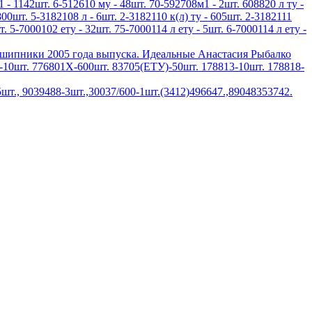
1 - 1142шт. 6-512610 му - 48шт. 70-592708м1 - 2шт. 608820 л ту -
800шт. 5-3182108 л - 6шт. 2-3182110 к(л) ту - 605шт. 2-3182111
т. 5-7000102 ету - 32шт. 75-7000114 л ету - 5шт. 6-7000114 л ету -
дшипники 2005 года выпуска. Идеальные Анастасия Рыбалко
10шт. 776801Х-600шт. 83705(ЕТУ)-50шт. 178813-10шт. 178818-
шт., 9039488-3шт.,30037/600-1шт.(3412)496647.,89048353742.