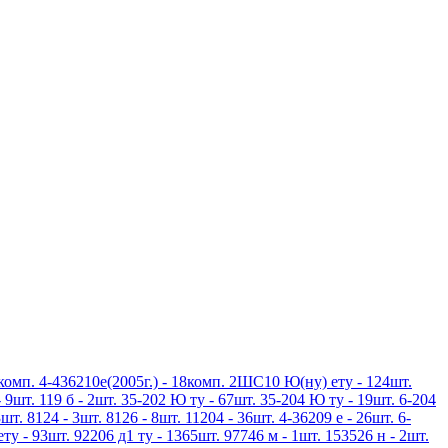
3комп. 4-436210е(2005г.) - 18комп. 2ШС10 Ю(ну) ету - 124шт.
 9шт. 119 б - 2шт. 35-202 Ю ту - 67шт. 35-204 Ю ту - 19шт. 6-204
шт. 8124 - 3шт. 8126 - 8шт. 11204 - 36шт. 4-36209 е - 26шт. 6-
ету - 93шт. 92206 д1 ту - 1365шт. 97746 м - 1шт. 153526 н - 2шт.