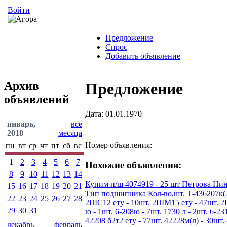
Войти
Предложение
Спрос
Добавить объявление
Архив
Предложение
объявлений
Дата: 01.01.1970
январь,
все
2018
месяца
Номер объявления:
пн
вт
ср
чт
пт
сб
вс
1
2
3
4
5
6
7
Похожие объявления:
8
9
10
11
12
13
14
Купим п/ш 4074919 - 25 шт Петрова Нин
15
16
17
18
19
20
21
Тип подшипника Кол-во,шт. Т-436207к(200
22
23
24
25
26
27
28
2ШС12 ету - 10шт. 2ШМ15 ету - 47шт. 2ШС1
29
30
31
ю - 1шт. 6-208ю - 7шт. 1730 л - 2шт. 6-231
42208 б2т2 ету - 77шт. 42228м(л) - 30шт. 
декабрь
февраль