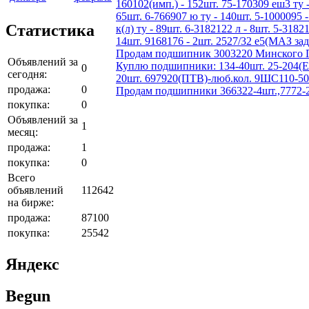
160102(имп.) - 152шт. 75-170309 еш3 ту -
65шт. 6-766907 ю ту - 140шт. 5-1000095 -
Статистика
к(л) ту - 89шт. 6-3182122 л - 8шт. 5-3182
14шт. 9168176 - 2шт. 2527/32 е5(МАЗ зад
Продам подшипник 3003220 Минского По
Объявлений за
Куплю подшипники: 134-40шт. 25-204(ЕТ
0
сегодня:
20шт. 697920(ПТВ)-люб.кол. 9ШС110-50
продажа:
0
Продам подшипники 366322-4шт.,7772-2шт
покупка:
0
Объявлений за
1
месяц:
продажа:
1
покупка:
0
Всего
объявлений
112642
на бирже:
продажа:
87100
покупка:
25542
Яндекс
Begun