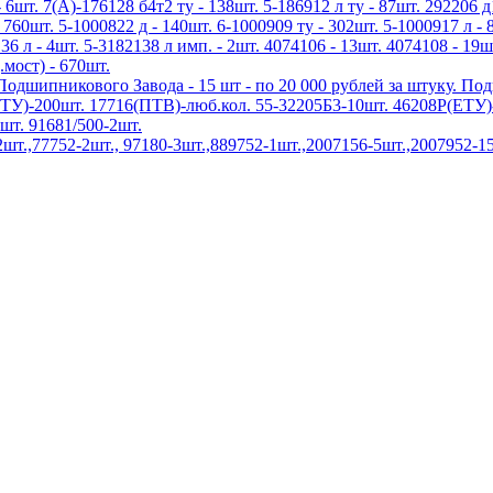
 6шт. 7(А)-176128 б4т2 ту - 138шт. 5-186912 л ту - 87шт. 292206 д
 760шт. 5-1000822 д - 140шт. 6-1000909 ту - 302шт. 5-1000917 л - 
136 л - 4шт. 5-3182138 л имп. - 2шт. 4074106 - 13шт. 4074108 - 19ш
.мост) - 670шт.
дшипникового Завода - 15 шт - по 20 000 рублей за штуку. По
У)-200шт. 17716(ПТВ)-люб.кол. 55-32205Б3-10шт. 46208Р(ЕТУ)-
шт. 91681/500-2шт.
.,77752-2шт., 97180-3шт.,889752-1шт.,2007156-5шт.,2007952-15