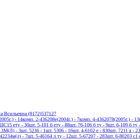
а Всильевна (8172)537127
5г.) - 14комп. 2-436208е(2004г.) - 7комп. 4-4362078(2005г.) - 1
5 ету - 30шт. 5-101 б ету - 88шт. 76-106 б ту - 9шт. 6-109 б ту -
3М(Л) - 3шт. 5236 - 1шт. 5306 - 16шт. 4-6102 е - 830шт. 7211 а - 23
42234м(л) - 7шт. 5-46164 л ту - 12шт. 5-67207 - 283шт. 6-80203 с1 