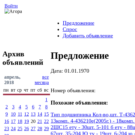
Войти
Предложение
Спрос
Добавить объявление
Архив
Предложение
объявлений
Дата: 01.01.1970
апрель,
все
2018
месяца
пн
вт
ср
чт
пт
сб
вс
Номер объявления:
1
Похожие объявления:
2
3
4
5
6
7
8
9
10
11
12
13
14
15
Тип подшипника Кол-во,шт. Т-436207
13комп. 4-436210е(2005г.) - 18ком
16
17
18
19
20
21
22
2ШС15 ету - 30шт. 5-101 б ету - 88шт
23
24
25
26
27
28
29
67шт. 35-204 Ю ту - 19шт. 6-204 ю -