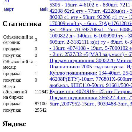
30
5306 - 16шт. 4-6102 е - 830шт. 7211 
март
май
42208 б2т2 ету - 77шт. 42228м(л) - 
80203 с1 ету - 93шт. 92206 д1 ту - 
Статистика
170309 еш3 ту - 6шт. 7(А)-176128 б4
му - 48шт. 70-592708м1 - 2шт. 60882
1000822 д - 140шт. 6-1000909 ту - 3
Объявлений за
0
605шт. 2-3182111 к(л) ту - 89шт. 6-
сегодня:
- 13шт. 4074108 - 19шт. 5-7000102 е
продажа:
0
- 2шт. 2527/32 е5(МАЗ зад.мост) - 
покупка:
0
Продам подшипник 3003220 Минског
Объявлений за
1
Подшипники 2005 года выпуска. И
месяц:
Куплю подшипники: 134-40шт. 25-2
продажа:
1
46208Р(ЕТУ)-10шт. 776801Х-600шт.
покупка:
0
люб.кол. 9ШС110-50шт. 91681/500-
Всего
Купим п/ш 4074919 - 25 шт Петров
объявлений
112642
на бирже:
Продам подшипники 366322-4шт.,77
5шт.,2007952-15шт., 9039488-3шт.,
продажа:
87100
покупка:
25542
Яндекс