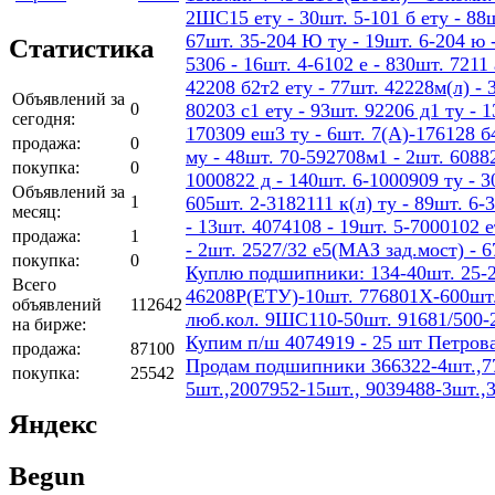
2ШС15 ету - 30шт. 5-101 б ету - 88шт
67шт. 35-204 Ю ту - 19шт. 6-204 ю -
Статистика
5306 - 16шт. 4-6102 е - 830шт. 7211 
42208 б2т2 ету - 77шт. 42228м(л) - 
Объявлений за
0
80203 с1 ету - 93шт. 92206 д1 ту - 
сегодня:
170309 еш3 ту - 6шт. 7(А)-176128 б4
продажа:
0
му - 48шт. 70-592708м1 - 2шт. 60882
покупка:
0
1000822 д - 140шт. 6-1000909 ту - 3
Объявлений за
1
605шт. 2-3182111 к(л) ту - 89шт. 6-
месяц:
- 13шт. 4074108 - 19шт. 5-7000102 е
продажа:
1
- 2шт. 2527/32 е5(МАЗ зад.мост) - 
покупка:
0
Куплю подшипники: 134-40шт. 25-2
Всего
46208Р(ЕТУ)-10шт. 776801Х-600шт.
объявлений
112642
люб.кол. 9ШС110-50шт. 91681/500-
на бирже:
Купим п/ш 4074919 - 25 шт Петров
продажа:
87100
Продам подшипники 366322-4шт.,77
покупка:
25542
5шт.,2007952-15шт., 9039488-3шт.,
Яндекс
Begun