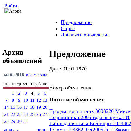
Войти
Предложение
Спрос
Добавить объявление
Архив
Предложение
объявлений
Дата: 01.01.1970
май, 2018
все месяца
пн
вт
ср
чт
пт
сб
вс
Номер объявления:
1
2
3
4
5
6
Похожие объявления:
7
8
9
10
11
12
13
14
15
16
17
18
19
20
Продам подшипник 3003220 Минског
21
22
23
24
25
26
27
Подшипники 2005 года выпуска. И
28
29
30
31
Тип подшипника Кол-во,шт. Т-436207
13комп. 4-436210е(2005г.) - 18ком
апрель
июнь