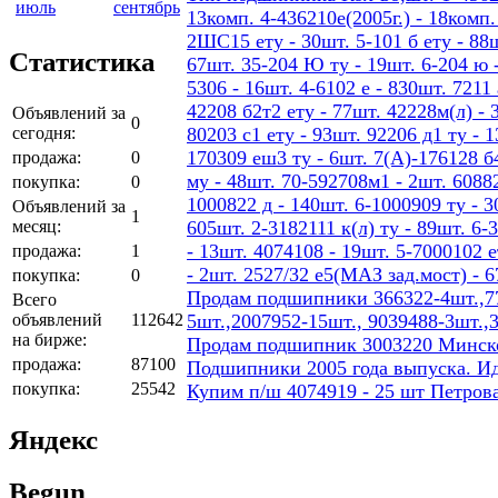
июль
сентябрь
13комп. 4-436210е(2005г.) - 18ком
2ШС15 ету - 30шт. 5-101 б ету - 88шт
Статистика
67шт. 35-204 Ю ту - 19шт. 6-204 ю -
5306 - 16шт. 4-6102 е - 830шт. 7211 
42208 б2т2 ету - 77шт. 42228м(л) - 
Объявлений за
0
сегодня:
80203 с1 ету - 93шт. 92206 д1 ту - 
170309 еш3 ту - 6шт. 7(А)-176128 б4
продажа:
0
му - 48шт. 70-592708м1 - 2шт. 60882
покупка:
0
1000822 д - 140шт. 6-1000909 ту - 3
Объявлений за
1
месяц:
605шт. 2-3182111 к(л) ту - 89шт. 6-
- 13шт. 4074108 - 19шт. 5-7000102 е
продажа:
1
- 2шт. 2527/32 е5(МАЗ зад.мост) - 
покупка:
0
Продам подшипники 366322-4шт.,77
Всего
объявлений
112642
5шт.,2007952-15шт., 9039488-3шт.,
на бирже:
Продам подшипник 3003220 Минског
продажа:
87100
Подшипники 2005 года выпуска. И
покупка:
25542
Купим п/ш 4074919 - 25 шт Петров
Яндекс
Begun