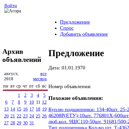
Войти
Предложение
Спрос
Добавить объявление
Архив
Предложение
объявлений
Дата: 01.01.1970
август,
все
2018
месяца
пн
вт
ср
чт
пт
сб
вс
Номер объявления:
1
2
3
4
5
Похожие объявления:
6
7
8
9
10
11
12
13
14
15
16
17
18
19
Куплю подшипники: 134-40шт. 25-2
46208Р(ЕТУ)-10шт. 776801Х-600шт.
20
21
22
23
24
25
26
люб.кол. 9ШС110-50шт. 91681/500-
27
28
29
30
31
Тип подшипника Кол-во,шт. Т-436207