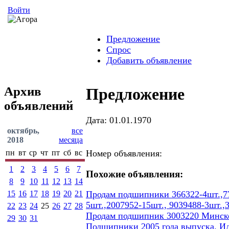
Войти
Предложение
Спрос
Добавить объявление
Архив
Предложение
объявлений
Дата: 01.01.1970
октябрь,
все
2018
месяца
пн
вт
ср
чт
пт
сб
вс
Номер объявления:
1
2
3
4
5
6
7
Похожие объявления:
8
9
10
11
12
13
14
15
16
17
18
19
20
21
Продам подшипники 366322-4шт.,77
5шт.,2007952-15шт., 9039488-3шт.,
22
23
24
25
26
27
28
Продам подшипник 3003220 Минског
29
30
31
Подшипники 2005 года выпуска. И