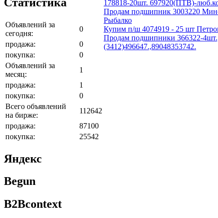
Статистика
178818-20шт. 697920(ПТВ)-люб.ко
Продам подшипник 3003220 Минск
Рыбалко
Объявлений за
0
Купим п/ш 4074919 - 25 шт Петро
сегодня:
Продам подшипники 366322-4шт.,7
продажа:
0
(3412)496647.,89048353742.
покупка:
0
Объявлений за
1
месяц:
продажа:
1
покупка:
0
Всего объявлений
112642
на бирже:
продажа:
87100
покупка:
25542
Яндекс
Begun
B2Bcontext