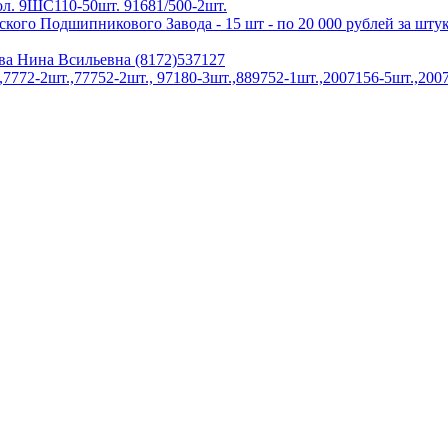
л. 9ШС110-50шт. 91681/500-2шт.
ого Подшипникового Завода - 15 шт - по 20 000 рублей за шту
ва Нина Всильевна (8172)537127
772-2шт.,77752-2шт., 97180-3шт.,889752-1шт.,2007156-5шт.,2007