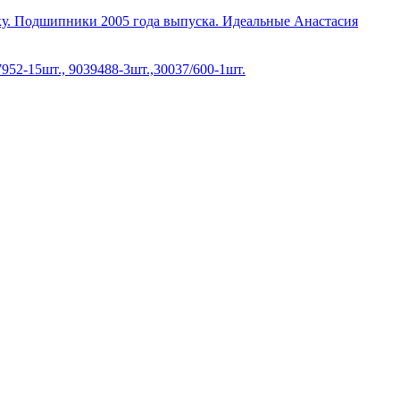
ку. Подшипники 2005 года выпуска. Идеальные Анастасия
952-15шт., 9039488-3шт.,30037/600-1шт.