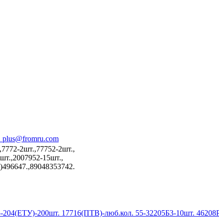
_plus@fromru.com
7772-2шт.,77752-2шт.,
шт.,2007952-15шт.,
)496647.,89048353742.
-204(ЕТУ)-200шт. 17716(ПТВ)-люб.кол. 55-32205Б3-10шт. 46208