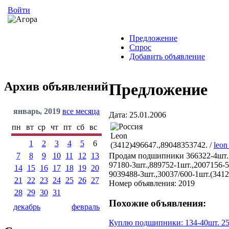
Войти
Предложение
Спрос
Добавить объявление
Архив объявлений
Предложение
январь, 2019
все месяца
Дата: 25.01.2006
пн
вт
ср
чт
пт
сб
вс
Leon
1
2
3
4
5
6
(3412)496647.,89048353742. /
leon
7
8
9
10
11
12
13
Продам подшипники 366322-4шт.,
97180-3шт.,889752-1шт.,2007156-5
14
15
16
17
18
19
20
9039488-3шт.,30037/600-1шт.(3412
21
22
23
24
25
26
27
Номер объявления: 2019
28
29
30
31
Похожие объявления:
декабрь
февраль
Куплю подшипники: 134-40шт. 25