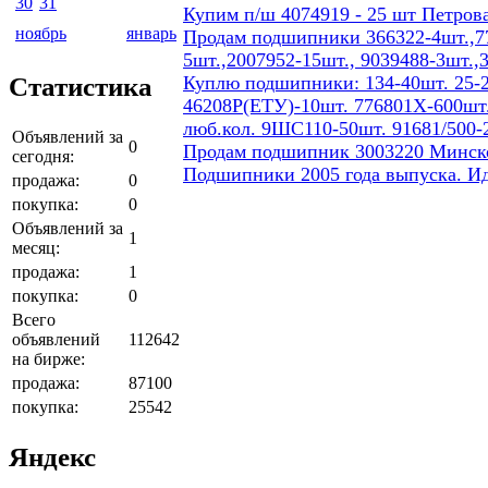
30
31
Купим п/ш 4074919 - 25 шт Петров
ноябрь
январь
Продам подшипники 366322-4шт.,77
5шт.,2007952-15шт., 9039488-3шт.,
Статистика
Куплю подшипники: 134-40шт. 25-2
46208Р(ЕТУ)-10шт. 776801Х-600шт.
люб.кол. 9ШС110-50шт. 91681/500-
Объявлений за
0
Продам подшипник 3003220 Минског
сегодня:
Подшипники 2005 года выпуска. И
продажа:
0
покупка:
0
Объявлений за
1
месяц:
продажа:
1
покупка:
0
Всего
объявлений
112642
на бирже:
продажа:
87100
покупка:
25542
Яндекс