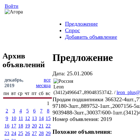
Войти
Предложение
Спрос
Добавить объявление
Архив
Предложение
объявлений
Дата: 25.01.2006
декабрь,
все
2019
месяца
Leon
(3412)496647.,89048353742. /
leon_plus@
пн
вт
ср
чт
пт
сб
вс
Продам подшипники 366322-4шт.,77
1
97180-3шт.,889752-1шт.,2007156-5ш
2
3
4
5
6
7
8
9039488-3шт.,30037/600-1шт.(3412)
9
10
11
12
13
14
15
Номер объявления: 2019
16
17
18
19
20
21
22
Похожие объявления:
23
24
25
26
27
28
29