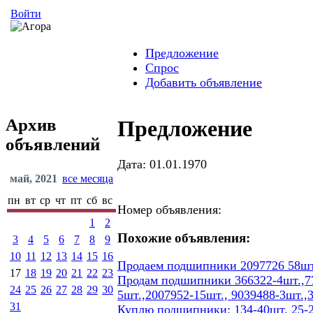
Войти
Предложение
Спрос
Добавить объявление
Архив
Предложение
объявлений
Дата: 01.01.1970
май, 2021
все месяца
пн
вт
ср
чт
пт
сб
вс
Номер объявления:
1
2
Похожие объявления:
3
4
5
6
7
8
9
10
11
12
13
14
15
16
Продаем подшипники 2097726 58шт
17
18
19
20
21
22
23
Продам подшипники 366322-4шт.,77
24
25
26
27
28
29
30
5шт.,2007952-15шт., 9039488-3шт.,
31
Куплю подшипники: 134-40шт. 25-2