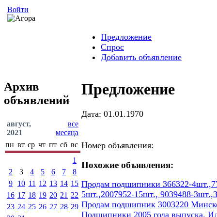
Войти
Предложение
Спрос
Добавить объявление
Архив
Предложение
объявлений
Дата: 01.01.1970
август,
все
2021
месяца
пн
вт
ср
чт
пт
сб
вс
Номер объявления:
1
Похожие объявления:
2
3
4
5
6
7
8
9
10
11
12
13
14
15
Продам подшипники 366322-4шт.,77
5шт.,2007952-15шт., 9039488-3шт.,
16
17
18
19
20
21
22
Продам подшипник 3003220 Минског
23
24
25
26
27
28
29
Подшипники 2005 года выпуска. И