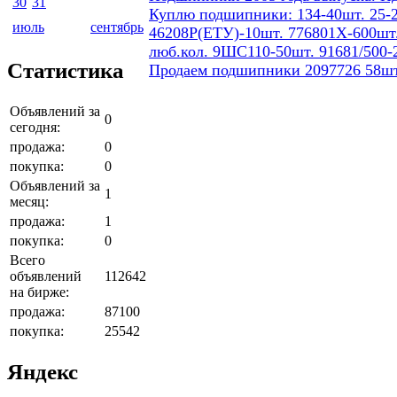
30
31
Куплю подшипники: 134-40шт. 25-2
июль
сентябрь
46208Р(ЕТУ)-10шт. 776801Х-600шт.
люб.кол. 9ШС110-50шт. 91681/500-
Статистика
Продаем подшипники 2097726 58шт
Объявлений за
0
сегодня:
продажа:
0
покупка:
0
Объявлений за
1
месяц:
продажа:
1
покупка:
0
Всего
объявлений
112642
на бирже:
продажа:
87100
покупка:
25542
Яндекс