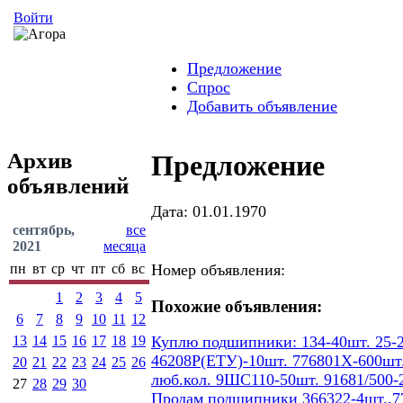
Войти
Предложение
Спрос
Добавить объявление
Архив
Предложение
объявлений
Дата: 01.01.1970
сентябрь,
все
2021
месяца
пн
вт
ср
чт
пт
сб
вс
Номер объявления:
1
2
3
4
5
Похожие объявления:
6
7
8
9
10
11
12
13
14
15
16
17
18
19
Куплю подшипники: 134-40шт. 25-2
46208Р(ЕТУ)-10шт. 776801Х-600шт.
20
21
22
23
24
25
26
люб.кол. 9ШС110-50шт. 91681/500-
27
28
29
30
Продам подшипники 366322-4шт.,77