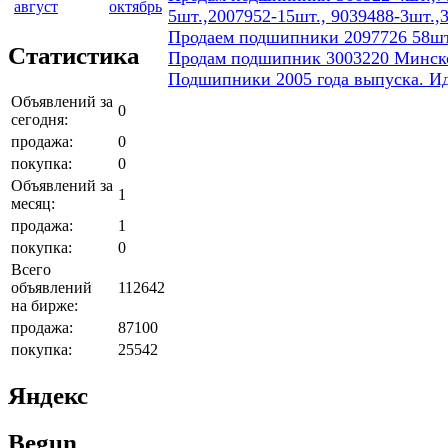
август
октябрь
5шт.,2007952-15шт., 9039488-3шт.,
Продаем подшипники 2097726 58шт
Статистика
Продам подшипник 3003220 Минског
Подшипники 2005 года выпуска. И
Объявлений за
0
сегодня:
продажа:
0
покупка:
0
Объявлений за
1
месяц:
продажа:
1
покупка:
0
Всего
объявлений
112642
на бирже:
продажа:
87100
покупка:
25542
Яндекс
Begun