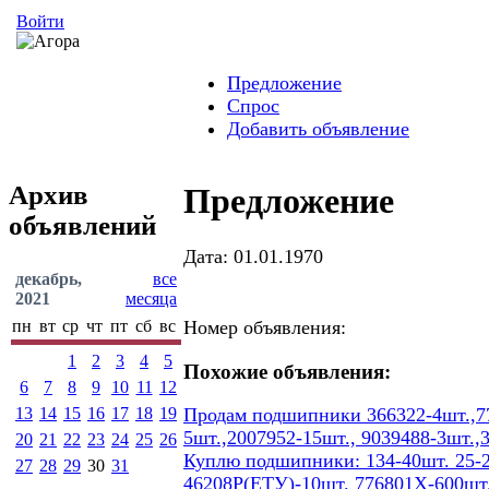
Войти
Предложение
Спрос
Добавить объявление
Архив
Предложение
объявлений
Дата: 01.01.1970
декабрь,
все
2021
месяца
пн
вт
ср
чт
пт
сб
вс
Номер объявления:
1
2
3
4
5
Похожие объявления:
6
7
8
9
10
11
12
13
14
15
16
17
18
19
Продам подшипники 366322-4шт.,77
5шт.,2007952-15шт., 9039488-3шт.,
20
21
22
23
24
25
26
Куплю подшипники: 134-40шт. 25-2
27
28
29
30
31
46208Р(ЕТУ)-10шт. 776801Х-600шт.