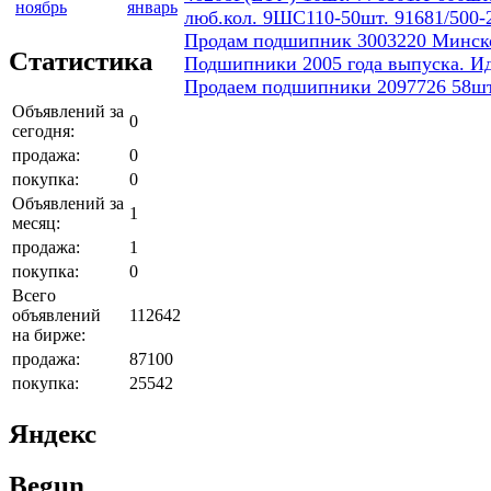
ноябрь
январь
люб.кол. 9ШС110-50шт. 91681/500-
Продам подшипник 3003220 Минског
Статистика
Подшипники 2005 года выпуска. И
Продаем подшипники 2097726 58шт
Объявлений за
0
сегодня:
продажа:
0
покупка:
0
Объявлений за
1
месяц:
продажа:
1
покупка:
0
Всего
объявлений
112642
на бирже:
продажа:
87100
покупка:
25542
Яндекс
Begun