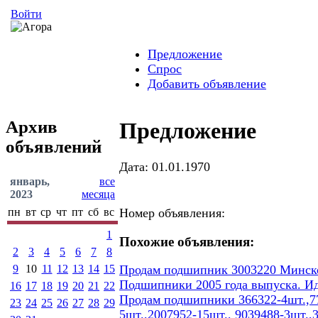
Войти
Предложение
Спрос
Добавить объявление
Архив
Предложение
объявлений
Дата: 01.01.1970
январь,
все
2023
месяца
пн
вт
ср
чт
пт
сб
вс
Номер объявления:
1
Похожие объявления:
2
3
4
5
6
7
8
9
10
11
12
13
14
15
Продам подшипник 3003220 Минског
Подшипники 2005 года выпуска. И
16
17
18
19
20
21
22
Продам подшипники 366322-4шт.,77
23
24
25
26
27
28
29
5шт.,2007952-15шт., 9039488-3шт.,