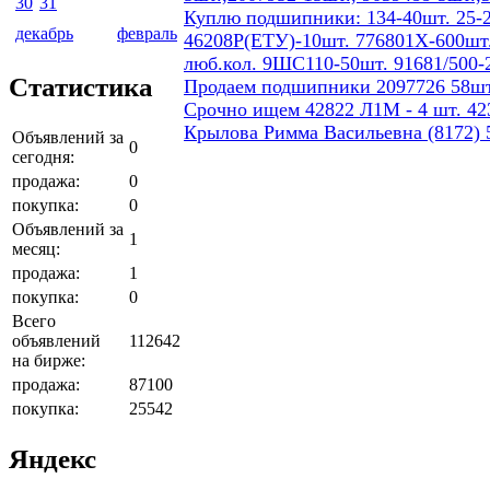
30
31
Куплю подшипники: 134-40шт. 25-2
декабрь
февраль
46208Р(ЕТУ)-10шт. 776801Х-600шт.
люб.кол. 9ШС110-50шт. 91681/500-
Статистика
Продаем подшипники 2097726 58шт
Срочно ищем 42822 Л1М - 4 шт. 423
Крылова Римма Васильевна (8172) 5
Объявлений за
0
сегодня:
продажа:
0
покупка:
0
Объявлений за
1
месяц:
продажа:
1
покупка:
0
Всего
объявлений
112642
на бирже:
продажа:
87100
покупка:
25542
Яндекс