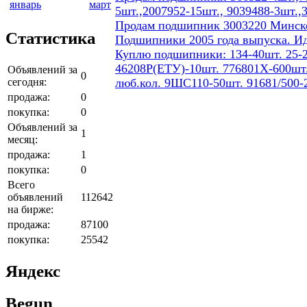
январь
март
5шт.,2007952-15шт., 9039488-3шт.,
Продам подшипник 3003220 Минског
Статистика
Подшипники 2005 года выпуска. И
Куплю подшипники: 134-40шт. 25-2
46208Р(ЕТУ)-10шт. 776801Х-600шт.
Объявлений за
0
сегодня:
люб.кол. 9ШС110-50шт. 91681/500-
продажа:
0
покупка:
0
Объявлений за
1
месяц:
продажа:
1
покупка:
0
Всего
объявлений
112642
на бирже:
продажа:
87100
покупка:
25542
Яндекс
Begun