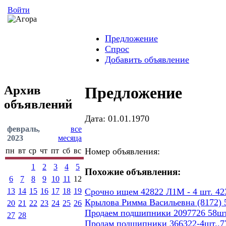
Войти
Предложение
Спрос
Добавить объявление
Архив
Предложение
объявлений
Дата: 01.01.1970
февраль,
все
2023
месяца
пн
вт
ср
чт
пт
сб
вс
Номер объявления:
1
2
3
4
5
Похожие объявления:
6
7
8
9
10
11
12
13
14
15
16
17
18
19
Срочно ищем 42822 Л1М - 4 шт. 423
Крылова Римма Васильевна (8172) 5
20
21
22
23
24
25
26
Продаем подшипники 2097726 58шт
27
28
Продам подшипники 366322-4шт.,77