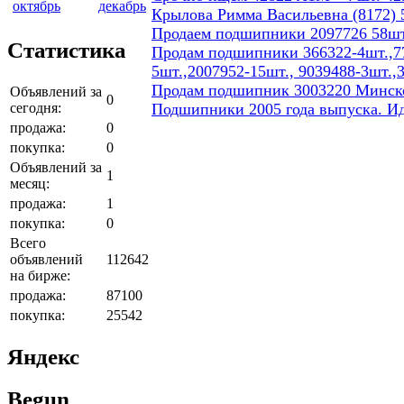
октябрь
декабрь
Крылова Римма Васильевна (8172) 5
Продаем подшипники 2097726 58шт
Статистика
Продам подшипники 366322-4шт.,77
5шт.,2007952-15шт., 9039488-3шт.,
Продам подшипник 3003220 Минског
Объявлений за
0
сегодня:
Подшипники 2005 года выпуска. И
продажа:
0
покупка:
0
Объявлений за
1
месяц:
продажа:
1
покупка:
0
Всего
объявлений
112642
на бирже:
продажа:
87100
покупка:
25542
Яндекс
Begun