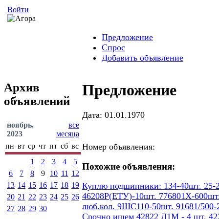
Войти
Предложение
Спрос
Добавить объявление
Архив
Предложение
объявлений
Дата: 01.01.1970
ноябрь,
все
2023
месяца
пн
вт
ср
чт
пт
сб
вс
Номер объявления:
1
2
3
4
5
Похожие объявления:
6
7
8
9
10
11
12
13
14
15
16
17
18
19
Куплю подшипники: 134-40шт. 25-2
46208Р(ЕТУ)-10шт. 776801Х-600шт.
20
21
22
23
24
25
26
люб.кол. 9ШС110-50шт. 91681/500-
27
28
29
30
Срочно ищем 42822 Л1М - 4 шт. 423