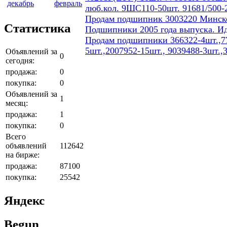
декабрь
февраль
люб.кол. 9ШС110-50шт. 91681/500-
Продам подшипник 3003220 Минског
Статистика
Подшипники 2005 года выпуска. И
Продам подшипники 366322-4шт.,77
5шт.,2007952-15шт., 9039488-3шт.,
Объявлений за
0
сегодня:
продажа:
0
покупка:
0
Объявлений за
1
месяц:
продажа:
1
покупка:
0
Всего
объявлений
112642
на бирже:
продажа:
87100
покупка:
25542
Яндекс
Begun