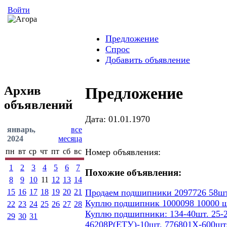
Войти
Предложение
Спрос
Добавить объявление
Архив
Предложение
объявлений
Дата: 01.01.1970
январь,
все
2024
месяца
пн
вт
ср
чт
пт
сб
вс
Номер объявления:
1
2
3
4
5
6
7
Похожие объявления:
8
9
10
11
12
13
14
15
16
17
18
19
20
21
Продаем подшипники 2097726 58шт
Куплю подшипник 1000098 10000 ш
22
23
24
25
26
27
28
Куплю подшипники: 134-40шт. 25-2
29
30
31
46208Р(ЕТУ)-10шт. 776801Х-600шт.