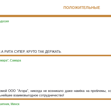
ПОЛОЖИТЕЛЬНЫЕ
одосия
 РИТА СУПЕР, КРУТО ТАК ДЕРЖАТЬ.
мара", Самара
рмой ООО "Агора", никогда не возникало даже намёка на проблемы, х
льнейшее взаимовыгодное сотрудничество!
ипник, Минск