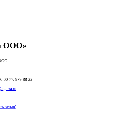
а ООО»
 ООО
26-00-77, 979-88-22
agorra.ru
ть отзыв]