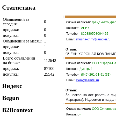
Статистика
Объявлений за
0
Отзыв написал:
гранд -авто, фе
сегодня:
Контакт:
ГАРИК
продажа:
0
Телефон:
810380508004425
покупка:
0
Email:
shusha-crim@rambler.ru
Объявлений за месяц:
1
продажа:
1
Отзыв:
покупка:
0
ОЧЕНЬ ХОРОШАЯ КОМПАНИЯ.А
Всего объявлений
112642
на бирже:
Отзыв написал:
ООО "Сфера-Са
продажа:
87100
Контакт:
Дмитрий
покупка:
25542
Телефон:
(846) 261-61-91 (31)
Email:
sfera@samtel.ru
Яндекс
Отзыв:
За несколько лет работы с фи
Begun
Маргарита). Надеемся и на да
B2Bcontext
Отзыв написал:
ООО Суперподш
Контакт:
-