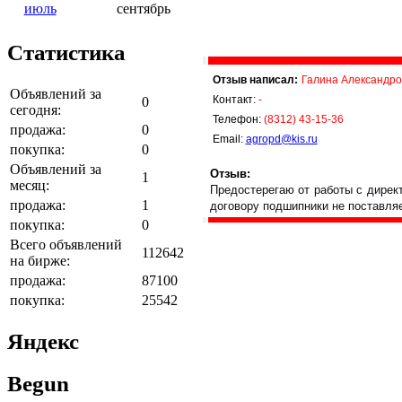
июль
сентябрь
Статистика
Отзыв написал:
Галина Александро
Объявлений за
Контакт:
-
0
сегодня:
Телефон:
(8312) 43-15-36
продажа:
0
Email:
agropd@kis.ru
покупка:
0
Объявлений за
Отзыв:
1
месяц:
Предостерегаю от работы с директ
продажа:
1
договору подшипники не поставляе
покупка:
0
Всего объявлений
112642
на бирже:
продажа:
87100
покупка:
25542
Яндекс
Begun