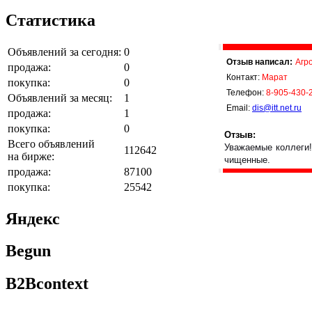
Статистика
Объявлений за сегодня:
0
Отзыв написал:
Агр
продажа:
0
Контакт:
Марат
покупка:
0
Телефон:
8-905-430-
Объявлений за месяц:
1
Email:
dis@itt.net.ru
продажа:
1
покупка:
0
Отзыв:
Всего объявлений
Уважаемые коллеги!
112642
на бирже:
чищенные.
продажа:
87100
покупка:
25542
Яндекс
Begun
B2Bcontext