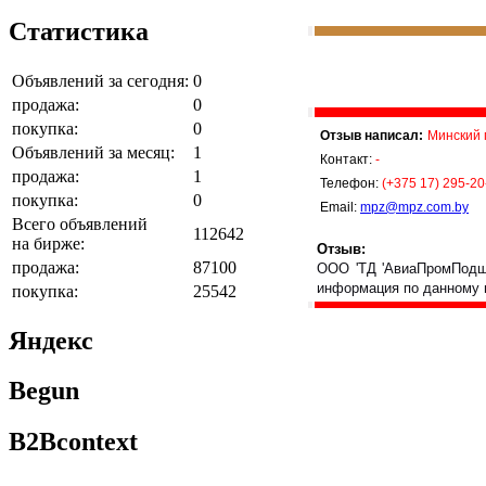
Статистика
Объявлений за сегодня:
0
продажа:
0
покупка:
0
Отзыв написал:
Минский 
Объявлений за месяц:
1
Контакт:
-
продажа:
1
Телефон:
(+375 17) 295-20
покупка:
0
Email:
mpz@mpz.com.by
Всего объявлений
112642
на бирже:
Отзыв:
продажа:
87100
ООО 'ТД 'АвиаПромПодши
информация по данному 
покупка:
25542
Яндекс
Begun
B2Bcontext