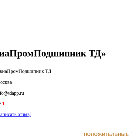
иаПромПодшипник ТД»
виаПромПодшипник ТД
осква
nfo@tdapp.ru
/
1
написать отзыв]
ПОЛОЖИТЕЛЬНЫЕ