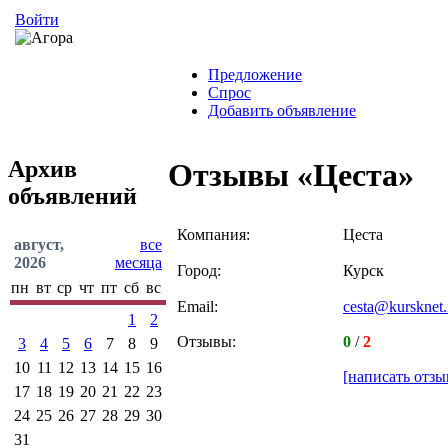
Войти
Предложение
Спрос
Добавить объявление
Архив
Отзывы «Цеста»
объявлений
Компания:
Цеста
август,
все
2026
месяца
Город:
Курск
пн
вт
ср
чт
пт
сб
вс
Email:
cesta@kursknet.
1
2
Отзывы:
0
/
2
3
4
5
6
7
8
9
10
11
12
13
14
15
16
[написать отзы
17
18
19
20
21
22
23
24
25
26
27
28
29
30
31