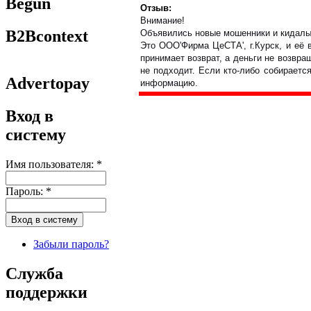
Begun
Отзыв:
Внимание!
B2Bcontext
Объявились новые мошенники и кидалы
Это ООО'Фирма ЦеСТА', г.Курск, и её 
принимает возврат, а деньги не возвра
не подходит. Если кто-либо собираетс
Advertopay
информацию.
Вход в
систему
Имя пользователя:
*
Пароль:
*
Забыли пароль?
Служба
поддержки