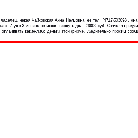
!
владелец, некая Чайковская Анна Наумовна, её тел. (4712)503098 , о
щает. И уже 3 месяца не может вернуть долг 26000 руб. Сначала придум
я оплачивать какие-либо деньги этой фирме, убедительно просим соо