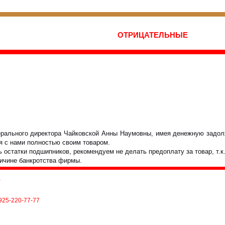
ОТРИЦАТЕЛЬНЫЕ
нерального директора Чайковской Анны Наумовны, имея денежную задол
я с нами полностью своим товаром.
остатки подшипников, рекомендуем не делать предоплату за товар, т.к.
ричине банкротства фирмы.
а
 925-220-77-77