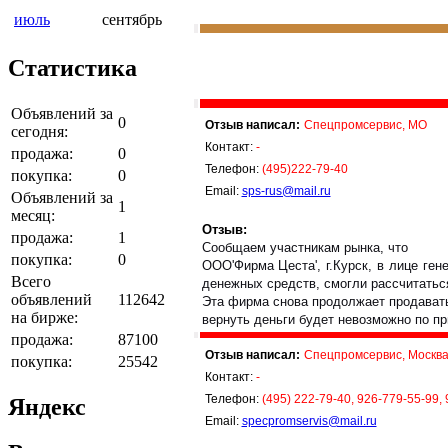
июль
сентябрь
Статистика
Объявлений за
0
Отзыв написал:
Спецпромсервис, МО
сегодня:
Контакт:
-
продажа:
0
Телефон:
(495)222-79-40
покупка:
0
Email:
sps-rus@mail.ru
Объявлений за
1
месяц:
Отзыв:
продажа:
1
Сообщаем участникам рынка, что
покупка:
0
ООО'Фирма Цеста', г.Курск, в лице ге
Всего
денежных средств, смогли рассчитатьс
объявлений
112642
Эта фирма снова продолжает продавать 
на бирже:
вернуть деньги будет невозможно по п
продажа:
87100
Отзыв написал:
Спецпромсервис, Москв
покупка:
25542
Контакт:
-
Телефон:
(495) 222-79-40, 926-779-55-99,
Яндекс
Email:
specpromservis@mail.ru