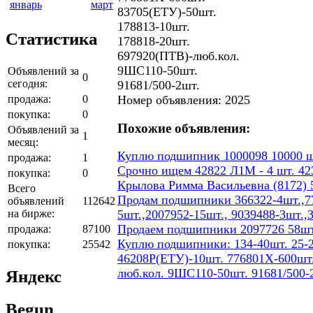
январь
март
83705(ЕТУ)-50шт.
178813-10шт.
Статистика
178818-20шт.
697920(ПТВ)-люб.кол.
9ШС110-50шт.
Объявлений за
0
сегодня:
91681/500-2шт.
продажа:
0
Номер объявления: 2025
покупка:
0
Похожие объявления:
Объявлений за
1
месяц:
Куплю подшипник 1000098 10000 ш
продажа:
1
Срочно ищем 42822 Л1М - 4 шт. 423
покупка:
0
Крылова Римма Васильевна (8172) 5
Всего
Продам подшипники 366322-4шт.,77
объявлений
112642
на бирже:
5шт.,2007952-15шт., 9039488-3шт.,
Продаем подшипники 2097726 58шт
продажа:
87100
Куплю подшипники: 134-40шт. 25-2
покупка:
25542
46208Р(ЕТУ)-10шт. 776801Х-600шт.
люб.кол. 9ШС110-50шт. 91681/500-
Яндекс
Begun