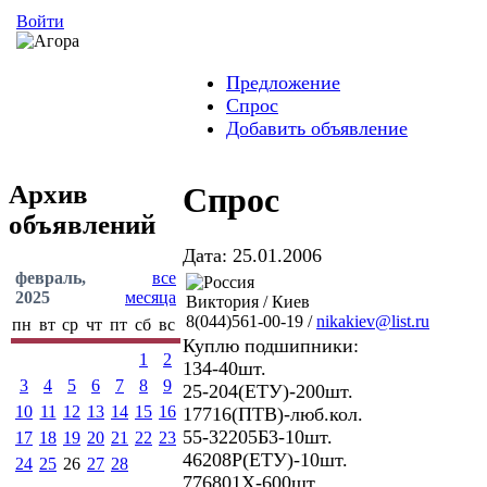
Войти
Предложение
Спрос
Добавить объявление
Архив
Спрос
объявлений
Дата: 25.01.2006
февраль,
все
2025
месяца
Виктория / Киев
8(044)561-00-19 /
nikakiev@list.ru
пн
вт
ср
чт
пт
сб
вс
Куплю подшипники:
1
2
134-40шт.
3
4
5
6
7
8
9
25-204(ЕТУ)-200шт.
10
11
12
13
14
15
16
17716(ПТВ)-люб.кол.
55-32205Б3-10шт.
17
18
19
20
21
22
23
46208Р(ЕТУ)-10шт.
24
25
26
27
28
776801Х-600шт.