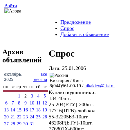
Войти
Предложение
Спрос
Добавить объявление
Архив
Спрос
объявлений
Дата: 25.01.2006
октябрь,
все
2025
месяца
Виктория / Киев
8(044)561-00-19 /
nikakiev@list.ru
пн
вт
ср
чт
пт
сб
вс
Куплю подшипники:
1
2
3
4
5
134-40шт.
6
7
8
9
10
11
12
25-204(ЕТУ)-200шт.
13
14
15
16
17
18
19
17716(ПТВ)-люб.кол.
55-32205Б3-10шт.
20
21
22
23
24
25
26
46208Р(ЕТУ)-10шт.
27
28
29
30
31
776801Х-600шт.