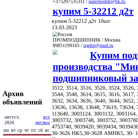
+375297535311 /
superpodsh@bk.ru
купим 5-32212 д2т
купим 5-32212 д2т 10шт
13.03.2023
ПРОМПОДШИПНИК / Москва
89851199165 /
srgdm@mail.ru
Купим по
производства "Ми
подшипниковый за
3512, 3514, 3516, 3520, 3524, 3526, 
Архив
3544, 3548, 3614, 3615, 3616, 3617, 
3632, 3634, 3636, 3640, 3644, 3652, 
объявлений
13636, 13638, 13648, 73619, 73634, 
113640, 3003124, 3003132, 3003164,
август,
все
3003732, 3003748, 3003752, 3003780
2026
месяца
4753740, 9039420, 9039434, 90394
пн
вт
ср
чт
пт
сб
вс
30-3626 НК5,30-3628 АМНК5, 30- 