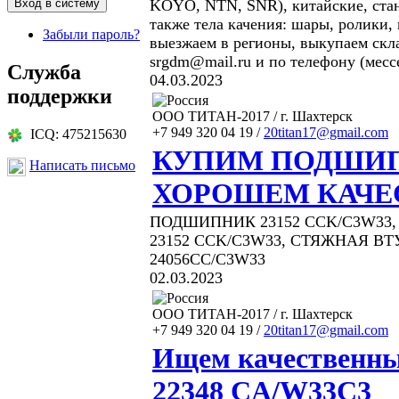
KOYO, NTN, SNR), китайские, ста
также тела качения: шары, ролики,
Забыли пароль?
выезжаем в регионы, выкупаем ск
srgdm@mail.ru и по телефону (месс
Служба
04.03.2023
поддержки
ООО ТИТАН-2017 / г. Шахтерск
+7 949 320 04 19 /
20titan17@gmail.com
ICQ: 475215630
КУПИМ ПОДШИП
Написать письмо
ХОРОШЕМ КАЧЕ
ПОДШИПНИК 23152 CCK/C3W33,
23152 ССK/C3W33, СТЯЖНАЯ В
24056CC/C3W33
02.03.2023
ООО ТИТАН-2017 / г. Шахтерск
+7 949 320 04 19 /
20titan17@gmail.com
Ищем качественн
22348 CA/W33C3