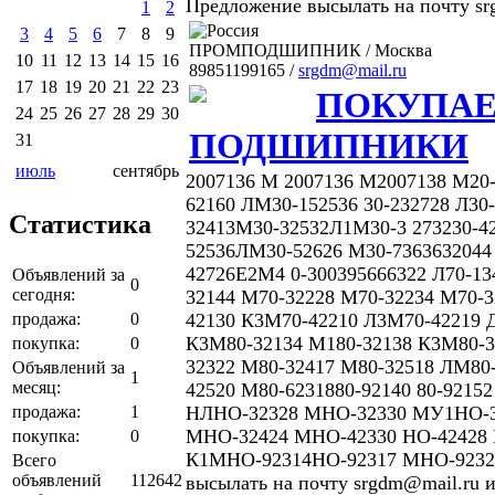
Предложение высылать на почту srg
1
2
3
4
5
6
7
8
9
ПРОМПОДШИПНИК / Москва
10
11
12
13
14
15
16
89851199165 /
srgdm@mail.ru
17
18
19
20
21
22
23
ПОКУПА
24
25
26
27
28
29
30
ПОДШИПНИКИ
31
июль
сентябрь
2007136 М 2007136 М2007138 М20-
62160 ЛМ30-152536 30-232728 Л30
Статистика
32413М30-32532Л1М30-3 273230-4
52536ЛМ30-52626 М30-7363632044
42726Е2М4 0-300395666322 Л70-13
Объявлений за
0
сегодня:
32144 М70-32228 М70-32234 М70-
продажа:
0
42130 К3М70-42210 Л3М70-42219 
К3М80-32134 М180-32138 К3М80-3
покупка:
0
32322 М80-32417 М80-32518 ЛМ80
Объявлений за
1
месяц:
42520 М80-6231880-92140 80-9215
продажа:
1
НЛНО-32328 МНО-32330 МУ1НО-
МНО-32424 МНО-42330 НО-42428
покупка:
0
К1МНО-92314НО-92317 МНО-9232
Всего
объявлений
112642
высылать на почту srgdm@mail.ru и 