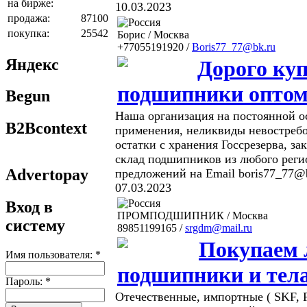
на бирже:
10.03.2023
продажа:
87100
покупка:
25542
Борис / Москва
+77055191920 /
Boris77_77@bk.ru
Яндекс
Дорого ку
подшипники опто
Begun
Наша организация на постоянной 
B2Bcontext
применения, неликвиды невостребо
остатки с хранения Госсрезерва, з
склад подшипников из любого реги
Advertopay
предложений на Email boris77_77@b
07.03.2023
Вход в
ПРОМПОДШИПНИК / Москва
систему
89851199165 /
srgdm@mail.ru
Покупаем
Имя пользователя:
*
подшипники и тел
Пароль:
*
Отечественные, импортные ( SKF,