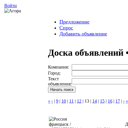
Войти
Предложение
Спрос
Добавить объявление
Доска объявлений 
Компания:
Город:
Текст
объявления:
«
‹
|
9
|
10
|
11
|
12
|
13
|
14
|
15
|
16
|
17
|
›
»
францыск /
Д