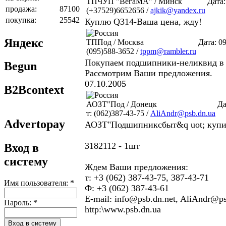
ТПЧУП "ВегаМА" / Минск
Дата:
продажа:
87100
(+37529)6652656 /
ajkik@yandex.ru
покупка:
25542
Куплю Q314-Ваша цена, жду!
Яндекс
ТППод / Москва
Дата: 0
(095)588-3652 /
tppm@rambler.ru
Покупаем подшипники-неликвид в 
Begun
Рассмотрим Ваши предложения.
07.10.2005
B2Bcontext
АОЗТ"Под / Донецк
Да
т: (062)387-43-75 /
AliAndr@psb.dn.ua
Advertopay
АОЗТ"Подшипниксбыт&q uot; купи
3182112 - 1шт
Вход в
систему
Ждем Ваши предложения:
т: +3 (062) 387-43-75, 387-43-71
Имя пользователя:
*
Ф: +3 (062) 387-43-61
E-mail: info@psb.dn.net, AliAndr@ps
Пароль:
*
http:\www.psb.dn.ua