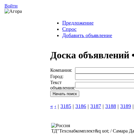
Войти
Предложение
Спрос
Добавить объявление
Доска объявлений 
Компания:
Город:
Текст
объявления:
«
‹
|
3185
|
3186
|
3187
|
3188
|
3189
ТД"Техснабкомплект&q uot; / Самара
Да