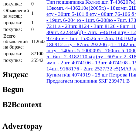
Тип подшипника Кол-во,шт. Т-436207к(20
покупка:
0
13комп. 4-436210е(2005г.) - 18комп. 
Объявлений
1
ету - 30шт. 5-101 б ету - 88шт. 76-106 б
за месяц:
- 19шт. 6-204 ю - 1шт. 6-208ю - 7шт. 173
продажа:
1
7211 а - 23шт. 8124 - 3шт. 8126 - 8шт. 1
покупка:
0
30шт. 42234м(л) - 7шт. 5-46164 л ту - 1
Всего
97746 м - 1шт. 153526 н - 2шт. 160102(и
объявлений
112642
186912 л ту - 87шт. 292206 д1 - 1142шт
на бирже:
ю ту - 140шт. 5-1000095 - 760шт. 5-100
продажа:
87100
л - 6шт. 2-3182110 к(л) ту - 605шт. 2-31
покупка:
25542
имп. - 2шт. 4074106 - 13шт. 4074108 - 1
14шт. 9168176 - 2шт. 2527/32 е5(МАЗ за
Яндекс
Купим п/ш 4074919 - 25 шт Петрова Ни
Предлагаем пошипник SKF 239471 B
Begun
B2Bcontext
Advertopay