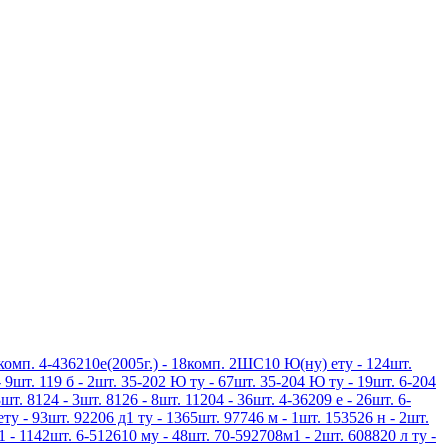
3комп. 4-436210е(2005г.) - 18комп. 2ШС10 Ю(ну) ету - 124шт.
 9шт. 119 б - 2шт. 35-202 Ю ту - 67шт. 35-204 Ю ту - 19шт. 6-204
шт. 8124 - 3шт. 8126 - 8шт. 11204 - 36шт. 4-36209 е - 26шт. 6-
ету - 93шт. 92206 д1 ту - 1365шт. 97746 м - 1шт. 153526 н - 2шт.
1 - 1142шт. 6-512610 му - 48шт. 70-592708м1 - 2шт. 608820 л ту -