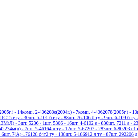
5г.) - 14комп. 2-436208е(2004г.) - 7комп. 4-4362078(2005г.) - 1
5 ету - 30шт. 5-101 б ету - 88шт. 76-106 б ту - 9шт. 6-109 б ту -
3М(Л) - 3шт. 5236 - 1шт. 5306 - 16шт. 4-6102 е - 830шт. 7211 а - 23
42234м(л) - 7шт. 5-46164 л ту - 12шт. 5-67207 - 283шт. 6-80203 с1 
 6шт. 7(А)-176128 б4т2 ту - 138шт. 5-186912 л ту - 87шт. 292206 д