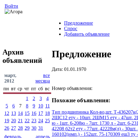
Войти
Предложение
Спрос
Добавить объявление
Архив
Предложение
объявлений
Дата: 01.01.1970
март,
все
2012
месяца
Номер объявления:
пн
вт
ср
чт
пт
сб
вс
1
2
3
4
Похожие объявления:
5
6
7
8
9
10
11
Тип подшипника Кол-во,шт. Т-436207к(200
12
13
14
15
16
17
18
2ШС12 ету - 10шт. 2ШМ15 ету - 47шт. 2ШС1
19
20
21
22
23
24
25
ю - 1шт. 6-208ю - 7шт. 1730 л - 2шт. 6-231
26
27
28
29
30
31
42208 б2т2 ету - 77шт. 42228м(л) - 30шт. 
160102(имп.) - 152шт. 75-170309 еш3 ту -
февраль
апрель