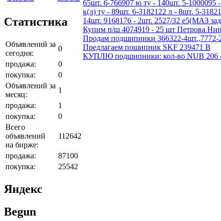
65шт. 6-766907 ю ту - 140шт. 5-1000095 -
к(л) ту - 89шт. 6-3182122 л - 8шт. 5-3182
Статистика
14шт. 9168176 - 2шт. 2527/32 е5(МАЗ зад
Купим п/ш 4074919 - 25 шт Петрова Нин
Продам подшипники 366322-4шт.,7772-2шт
Объявлений за
Предлагаем пошипник SKF 239471 B
0
сегодня:
КУПЛЮ подшипники: кол-во NUB 206 4 --- 
продажа:
0
покупка:
0
Объявлений за
1
месяц:
продажа:
1
покупка:
0
Всего
объявлений
112642
на бирже:
продажа:
87100
покупка:
25542
Яндекс
Begun