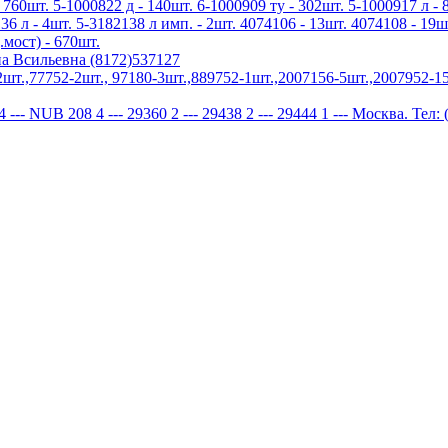
 760шт. 5-1000822 д - 140шт. 6-1000909 ту - 302шт. 5-1000917 л - 
136 л - 4шт. 5-3182138 л имп. - 2шт. 4074106 - 13шт. 4074108 - 19ш
.мост) - 670шт.
а Всильевна (8172)537127
.,77752-2шт., 97180-3шт.,889752-1шт.,2007156-5шт.,2007952-15
NUB 208 4 --- 29360 2 --- 29438 2 --- 29444 1 --- Москва. Тел: 