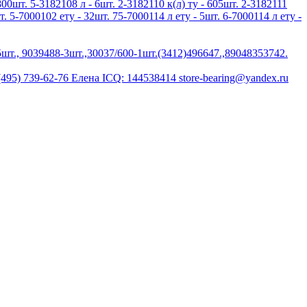
800шт. 5-3182108 л - 6шт. 2-3182110 к(л) ту - 605шт. 2-3182111
т. 5-7000102 ету - 32шт. 75-7000114 л ету - 5шт. 6-7000114 л ету -
шт., 9039488-3шт.,30037/600-1шт.(3412)496647.,89048353742.
(495) 739-62-76 Елена ICQ: 144538414 store-bearing@yandex.ru