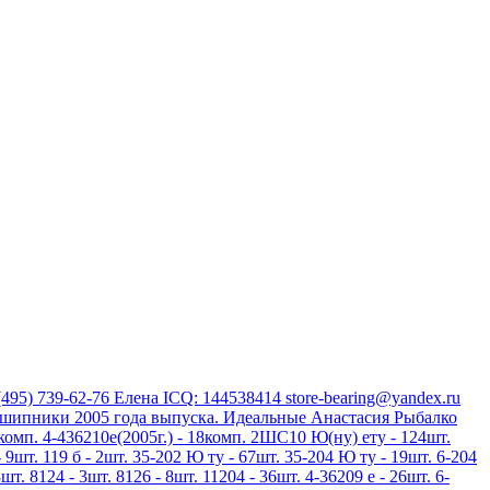
(495) 739-62-76 Елена ICQ: 144538414 store-bearing@yandex.ru
дшипники 2005 года выпуска. Идеальные Анастасия Рыбалко
3комп. 4-436210е(2005г.) - 18комп. 2ШС10 Ю(ну) ету - 124шт.
 9шт. 119 б - 2шт. 35-202 Ю ту - 67шт. 35-204 Ю ту - 19шт. 6-204
шт. 8124 - 3шт. 8126 - 8шт. 11204 - 36шт. 4-36209 е - 26шт. 6-