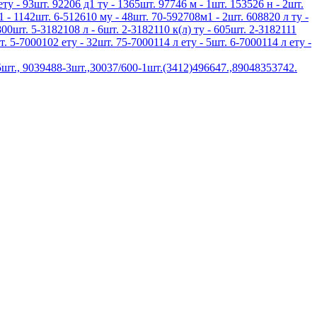
ету - 93шт. 92206 д1 ту - 1365шт. 97746 м - 1шт. 153526 н - 2шт.
1 - 1142шт. 6-512610 му - 48шт. 70-592708м1 - 2шт. 608820 л ту -
800шт. 5-3182108 л - 6шт. 2-3182110 к(л) ту - 605шт. 2-3182111
т. 5-7000102 ету - 32шт. 75-7000114 л ету - 5шт. 6-7000114 л ету -
шт., 9039488-3шт.,30037/600-1шт.(3412)496647.,89048353742.