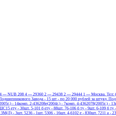
NUB 208 4 --- 29360 2 --- 29438 2 --- 29444 1 --- Москва. Тел: 
дшипникового Завода - 15 шт - по 20 000 рублей за штуку. По
5г.) - 14комп. 2-436208е(2004г.) - 7комп. 4-4362078(2005г.) - 1
5 ету - 30шт. 5-101 б ету - 88шт. 76-106 б ту - 9шт. 6-109 б ту -
3М(Л) - 3шт. 5236 - 1шт. 5306 - 16шт. 4-6102 е - 830шт. 7211 а - 23