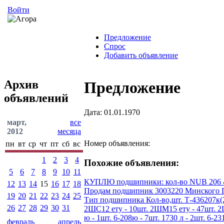
Войти
Предложение
Спрос
Добавить объявление
Архив
Предложение
объявлений
Дата: 01.01.1970
март,
все
2012
месяца
Номер объявления:
пн
вт
ср
чт
пт
сб
вс
1
2
3
4
Похожие объявления:
5
6
7
8
9
10
11
КУПЛЮ подшипники: кол-во NUB 206 4 --- 
12
13
14
15
16
17
18
Продам подшипник 3003220 Минского По
19
20
21
22
23
24
25
Тип подшипника Кол-во,шт. Т-436207к(200
26
27
28
29
30
31
2ШС12 ету - 10шт. 2ШМ15 ету - 47шт. 2ШС1
ю - 1шт. 6-208ю - 7шт. 1730 л - 2шт. 6-231
февраль
апрель