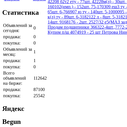
42208 б2т2 ету - 77шт. 42228м(л) - 30шт. 
160102(имп.) - 152шт. 75-170309 еш3 ту -
Статистика
65шт. 6-766907 ю ту - 140шт. 5-1000095 -
к(л) ту - 89шт. 6-3182122 л - 8шт. 5-3182
14шт. 9168176 - 2шт. 2527/32 е5(МАЗ зад
Объявлений за
Продам подшипники 366322-4шт.,7772-2шт
0
сегодня:
Купим п/ш 4074919 - 25 шт Петрова Нин
продажа:
0
покупка:
0
Объявлений за
1
месяц:
продажа:
1
покупка:
0
Всего
объявлений
112642
на бирже:
продажа:
87100
покупка:
25542
Яндекс
Begun