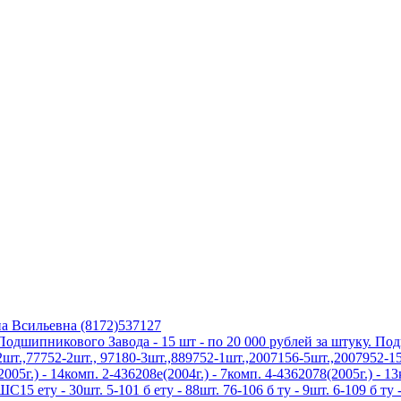
а Всильевна (8172)537127
дшипникового Завода - 15 шт - по 20 000 рублей за штуку. По
.,77752-2шт., 97180-3шт.,889752-1шт.,2007156-5шт.,2007952-15
5г.) - 14комп. 2-436208е(2004г.) - 7комп. 4-4362078(2005г.) - 1
5 ету - 30шт. 5-101 б ету - 88шт. 76-106 б ту - 9шт. 6-109 б ту -