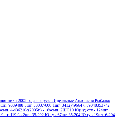
дшипники 2005 года выпуска. Идеальные Анастасия Рыбалко
шт., 9039488-3шт.,30037/600-1шт.(3412)496647.,89048353742.
3комп. 4-436210е(2005г.) - 18комп. 2ШС10 Ю(ну) ету - 124шт.
 9шт. 119 б - 2шт. 35-202 Ю ту - 67шт. 35-204 Ю ту - 19шт. 6-204