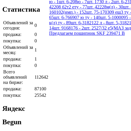
ю - 1шт. 6-208ю - 7шт. 1730 л - 2шт. 6-231
42208 б2т2 ету - 77шт. 42228м(л) - 30шт. 
Статистика
160102(имп.) - 152шт. 75-170309 еш3 ту -
65шт. 6-766907 ю ту - 140шт. 5-1000095 -
Объявлений за
к(л) ту - 89шт. 6-3182122 л - 8шт. 5-3182
0
сегодня:
14шт. 9168176 - 2шт. 2527/32 е5(МАЗ зад
Предлагаем пошипник SKF 239471 B
продажа:
0
покупка:
0
Объявлений за
1
месяц:
продажа:
1
покупка:
0
Всего
объявлений
112642
на бирже:
продажа:
87100
покупка:
25542
Яндекс
Begun