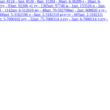
шт. 8124 - 3шт. 8126 - 8шт. 11204 - 36шт. 4-36209 е - 26шт. 6-
ету - 93шт. 92206 д1 ту - 1365шт. 97746 м - 1шт. 153526 н - 2шт.
1 - 1142шт. 6-512610 му - 48шт. 70-592708м1 - 2шт. 608820 л ту -
800шт. 5-3182108 л - 6шт. 2-3182110 к(л) ту - 605шт. 2-3182111
т. 5-7000102 ету - 32шт. 75-7000114 л ету - 5шт. 6-7000114 л ету -