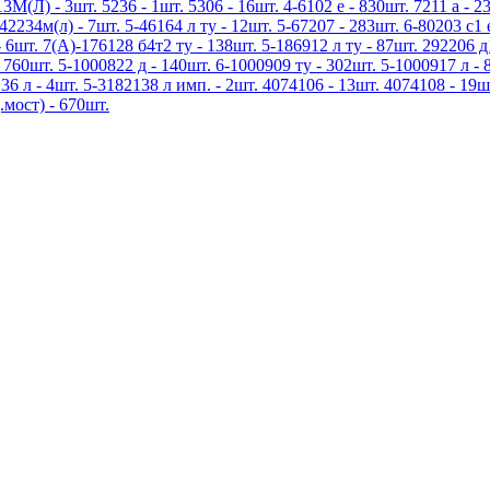
3М(Л) - 3шт. 5236 - 1шт. 5306 - 16шт. 4-6102 е - 830шт. 7211 а - 23
42234м(л) - 7шт. 5-46164 л ту - 12шт. 5-67207 - 283шт. 6-80203 с1 
 6шт. 7(А)-176128 б4т2 ту - 138шт. 5-186912 л ту - 87шт. 292206 д
 760шт. 5-1000822 д - 140шт. 6-1000909 ту - 302шт. 5-1000917 л - 
136 л - 4шт. 5-3182138 л имп. - 2шт. 4074106 - 13шт. 4074108 - 19ш
.мост) - 670шт.