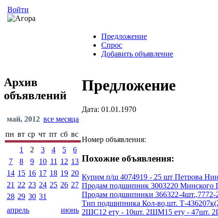
Войти
Предложение
Спрос
Добавить объявление
Архив
Предложение
объявлений
Дата: 01.01.1970
май, 2012
все месяца
пн
вт
ср
чт
пт
сб
вс
Номер объявления:
1
2
3
4
5
6
Похожие объявления:
7
8
9
10
11
12
13
14
15
16
17
18
19
20
Купим п/ш 4074919 - 25 шт Петрова Нин
21
22
23
24
25
26
27
Продам подшипник 3003220 Минского По
Продам подшипники 366322-4шт.,7772-2шт
28
29
30
31
Тип подшипника Кол-во,шт. Т-436207к(200
апрель
июнь
2ШС12 ету - 10шт. 2ШМ15 ету - 47шт. 2ШС1