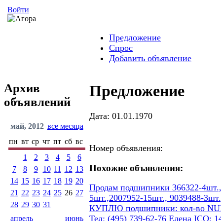
Войти
Предложение
Спрос
Добавить объявление
Архив
Предложение
объявлений
Дата: 01.01.1970
май, 2012
все месяца
пн
вт
ср
чт
пт
сб
вс
Номер объявления:
1
2
3
4
5
6
Похожие объявления:
7
8
9
10
11
12
13
14
15
16
17
18
19
20
Продам подшипники 366322-4шт.,7
21
22
23
24
25
26
27
5шт.,2007952-15шт., 9039488-3шт.
28
29
30
31
КУПЛЮ подшипники: кол-во NUB 206
Тел: (495) 739-62-76 Елена ICQ: 1
апрель
июнь