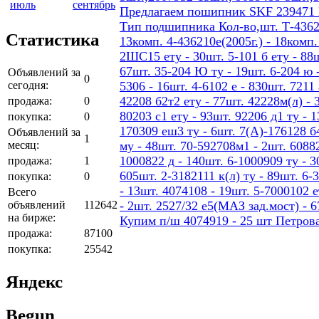
июль
сентябрь
Предлагаем пошипник SKF 239471
Тип подшипника Кол-во,шт. Т-436207
Статистика
13комп. 4-436210е(2005г.) - 18ком
2ШС15 ету - 30шт. 5-101 б ету - 88шт
67шт. 35-204 Ю ту - 19шт. 6-204 ю -
Объявлений за
0
сегодня:
5306 - 16шт. 4-6102 е - 830шт. 7211 
42208 б2т2 ету - 77шт. 42228м(л) - 
продажа:
0
80203 с1 ету - 93шт. 92206 д1 ту - 
покупка:
0
170309 еш3 ту - 6шт. 7(А)-176128 б4
Объявлений за
1
месяц:
му - 48шт. 70-592708м1 - 2шт. 60882
1000822 д - 140шт. 6-1000909 ту - 3
продажа:
1
605шт. 2-3182111 к(л) ту - 89шт. 6-
покупка:
0
- 13шт. 4074108 - 19шт. 5-7000102 е
Всего
объявлений
112642
- 2шт. 2527/32 е5(МАЗ зад.мост) - 
на бирже:
Купим п/ш 4074919 - 25 шт Петров
продажа:
87100
покупка:
25542
Яндекс
Begun