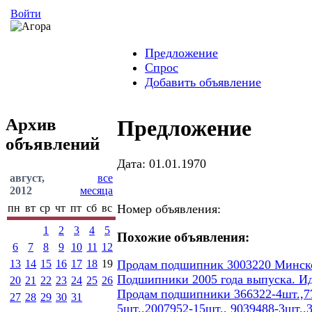
Войти
Предложение
Спрос
Добавить объявление
Архив
Предложение
объявлений
Дата: 01.01.1970
август,
все
2012
месяца
пн
вт
ср
чт
пт
сб
вс
Номер объявления:
1
2
3
4
5
Похожие объявления:
6
7
8
9
10
11
12
13
14
15
16
17
18
19
Продам подшипник 3003220 Минског
Подшипники 2005 года выпуска. И
20
21
22
23
24
25
26
Продам подшипники 366322-4шт.,77
27
28
29
30
31
5шт.,2007952-15шт., 9039488-3шт.,