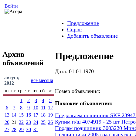
Войти
Предложение
Спрос
Добавить объявление
Архив
Предложение
объявлений
Дата: 01.01.1970
август,
все месяца
2012
пн
вт
ср
чт
пт
сб
вс
Номер объявления:
1
2
3
4
5
Похожие объявления:
6
7
8
9
10
11
12
13
14
15
16
17
18
19
Предлагаем пошипник SKF 23947
Купим п/ш 4074919 - 25 шт Петро
20
21
22
23
24
25
26
Продам подшипник 3003220 Минско
27
28
29
30
31
Подшипники 2005 года выпуска. 