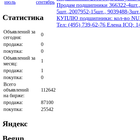
июль
сентябрь
Продам подшипники 366322-4шт.,7
5шт.,2007952-15шт., 9039488-3шт.
Статистика
КУПЛЮ подшипники: кол-во NUB 206
Тел: (495) 739-62-76 Елена ICQ: 1
Объявлений за
0
сегодня:
продажа:
0
покупка:
0
Объявлений за
1
месяц:
продажа:
1
покупка:
0
Всего
объявлений
112642
на бирже:
продажа:
87100
покупка:
25542
Яндекс
Begun