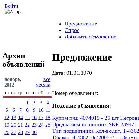
Войти
Предложение
Спрос
Добавить объявление
Архив
Предложение
объявлений
Дата: 01.01.1970
ноябрь,
все
2012
месяца
пн
вт
ср
чт
пт
сб
вс
Номер объявления:
1
2
3
4
Похожие объявления:
5
6
7
8
9
10
11
12
13
14
15
16
17
18
Купим п/ш 4074919 - 25 шт Петров
Предлагаем пошипник SKF 239471
19
20
21
22
23
24
25
Тип подшипника Кол-во,шт. Т-436207
26
27
28
29
30
13комп. 4-436210е(2005г.) - 18ком