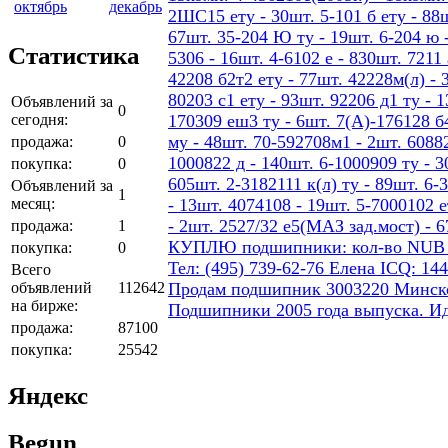
октябрь
декабрь
2ШС15 ету - 30шт. 5-101 б ету - 88шт
67шт. 35-204 Ю ту - 19шт. 6-204 ю -
Статистика
5306 - 16шт. 4-6102 е - 830шт. 7211 
42208 б2т2 ету - 77шт. 42228м(л) - 
80203 с1 ету - 93шт. 92206 д1 ту - 
Объявлений за
0
сегодня:
170309 еш3 ту - 6шт. 7(А)-176128 б4
му - 48шт. 70-592708м1 - 2шт. 60882
продажа:
0
1000822 д - 140шт. 6-1000909 ту - 3
покупка:
0
605шт. 2-3182111 к(л) ту - 89шт. 6-
Объявлений за
1
месяц:
- 13шт. 4074108 - 19шт. 5-7000102 е
- 2шт. 2527/32 е5(МАЗ зад.мост) - 
продажа:
1
КУПЛЮ подшипники: кол-во NUB 206 4
покупка:
0
Тел: (495) 739-62-76 Елена ICQ: 14
Всего
объявлений
112642
Продам подшипник 3003220 Минског
на бирже:
Подшипники 2005 года выпуска. И
продажа:
87100
покупка:
25542
Яндекс
Begun