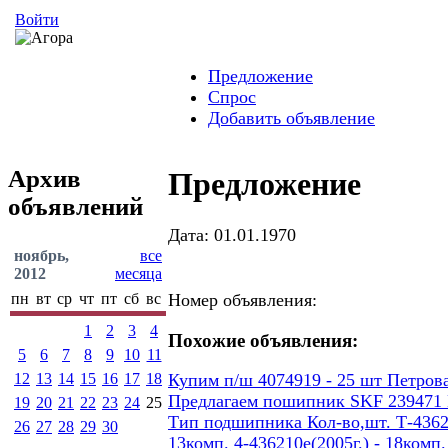
Войти
Предложение
Спрос
Добавить объявление
Архив
Предложение
объявлений
Дата: 01.01.1970
ноябрь,
все
2012
месяца
пн
вт
ср
чт
пт
сб
вс
Номер объявления:
1
2
3
4
Похожие объявления:
5
6
7
8
9
10
11
12
13
14
15
16
17
18
Купим п/ш 4074919 - 25 шт Петров
Предлагаем пошипник SKF 239471
19
20
21
22
23
24
25
Тип подшипника Кол-во,шт. Т-436207
26
27
28
29
30
13комп. 4-436210е(2005г.) - 18ком