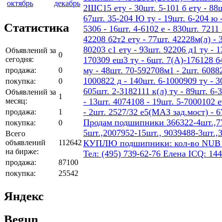
октябрь
декабрь
2ШС15 ету - 30шт. 5-101 б ету - 88шт
67шт. 35-204 Ю ту - 19шт. 6-204 ю -
Статистика
5306 - 16шт. 4-6102 е - 830шт. 7211 
42208 б2т2 ету - 77шт. 42228м(л) - 
80203 с1 ету - 93шт. 92206 д1 ту - 
Объявлений за
0
сегодня:
170309 еш3 ту - 6шт. 7(А)-176128 б4
му - 48шт. 70-592708м1 - 2шт. 60882
продажа:
0
1000822 д - 140шт. 6-1000909 ту - 3
покупка:
0
605шт. 2-3182111 к(л) ту - 89шт. 6-
Объявлений за
1
месяц:
- 13шт. 4074108 - 19шт. 5-7000102 е
- 2шт. 2527/32 е5(МАЗ зад.мост) - 
продажа:
1
Продам подшипники 366322-4шт.,77
покупка:
0
5шт.,2007952-15шт., 9039488-3шт.,
Всего
объявлений
112642
КУПЛЮ подшипники: кол-во NUB 206 4
на бирже:
Тел: (495) 739-62-76 Елена ICQ: 14
продажа:
87100
покупка:
25542
Яндекс
Begun