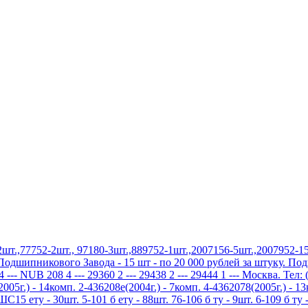
.,77752-2шт., 97180-3шт.,889752-1шт.,2007156-5шт.,2007952-15
дшипникового Завода - 15 шт - по 20 000 рублей за штуку. По
NUB 208 4 --- 29360 2 --- 29438 2 --- 29444 1 --- Москва. Тел: 
5г.) - 14комп. 2-436208е(2004г.) - 7комп. 4-4362078(2005г.) - 1
5 ету - 30шт. 5-101 б ету - 88шт. 76-106 б ту - 9шт. 6-109 б ту -