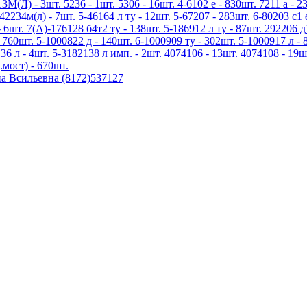
3М(Л) - 3шт. 5236 - 1шт. 5306 - 16шт. 4-6102 е - 830шт. 7211 а - 23
42234м(л) - 7шт. 5-46164 л ту - 12шт. 5-67207 - 283шт. 6-80203 с1 
 6шт. 7(А)-176128 б4т2 ту - 138шт. 5-186912 л ту - 87шт. 292206 д
 760шт. 5-1000822 д - 140шт. 6-1000909 ту - 302шт. 5-1000917 л - 
136 л - 4шт. 5-3182138 л имп. - 2шт. 4074106 - 13шт. 4074108 - 19ш
.мост) - 670шт.
а Всильевна (8172)537127