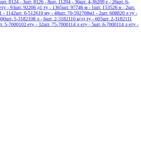
шт. 8124 - 3шт. 8126 - 8шт. 11204 - 36шт. 4-36209 е - 26шт. 6-
ету - 93шт. 92206 д1 ту - 1365шт. 97746 м - 1шт. 153526 н - 2шт.
1 - 1142шт. 6-512610 му - 48шт. 70-592708м1 - 2шт. 608820 л ту -
800шт. 5-3182108 л - 6шт. 2-3182110 к(л) ту - 605шт. 2-3182111
т. 5-7000102 ету - 32шт. 75-7000114 л ету - 5шт. 6-7000114 л ету -