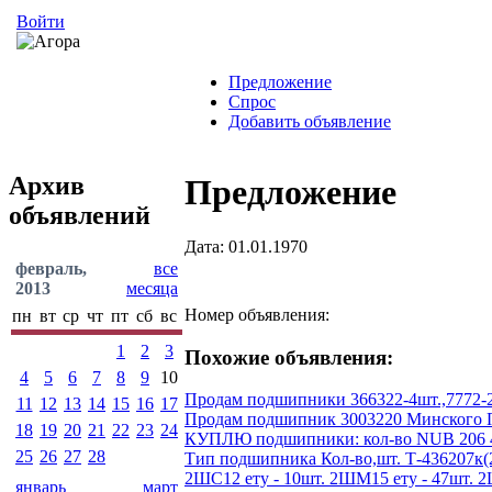
Войти
Предложение
Спрос
Добавить объявление
Архив
Предложение
объявлений
Дата: 01.01.1970
февраль,
все
2013
месяца
Номер объявления:
пн
вт
ср
чт
пт
сб
вс
1
2
3
Похожие объявления:
4
5
6
7
8
9
10
Продам подшипники 366322-4шт.,7772-2шт
11
12
13
14
15
16
17
Продам подшипник 3003220 Минского По
18
19
20
21
22
23
24
КУПЛЮ подшипники: кол-во NUB 206 4 --- 
25
26
27
28
Тип подшипника Кол-во,шт. Т-436207к(200
2ШС12 ету - 10шт. 2ШМ15 ету - 47шт. 2ШС1
январь
март