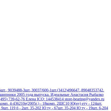
шт., 9039488-3шт.,30037/600-1шт.(3412)496647.,89048353742.
дшипники 2005 года выпуска. Идеальные Анастасия Рыбалко
(495) 739-62-76 Елена ICQ: 144538414 store-bearing@yandex.ru
3комп. 4-436210е(2005г.) - 18комп. 2ШС10 Ю(ну) ету - 124шт.
 9шт. 119 б - 2шт. 35-202 Ю ту - 67шт. 35-204 Ю ту - 19шт. 6-204