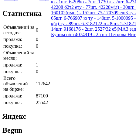
ю - 1шт. 6-208ю - 7шт. 1730 л - 2шт. 6-231
42208 б2т2 ету - 77шт. 42228м(л) - 30шт. 
Статистика
160102(имп.) - 152шт. 75-170309 еш3 ту -
65шт. 6-766907 ю ту - 140шт. 5-1000095 -
к(л) ту - 89шт. 6-3182122 л - 8шт. 5-3182
Объявлений за
14шт. 9168176 - 2шт. 2527/32 е5(МАЗ зад
0
сегодня:
Купим п/ш 4074919 - 25 шт Петрова Нин
продажа:
0
покупка:
0
Объявлений за
1
месяц:
продажа:
1
покупка:
0
Всего
объявлений
112642
на бирже:
продажа:
87100
покупка:
25542
Яндекс
Begun