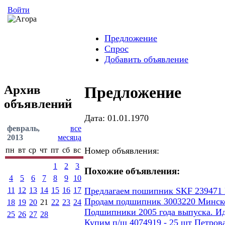
Войти
Предложение
Спрос
Добавить объявление
Архив
Предложение
объявлений
Дата: 01.01.1970
февраль,
все
2013
месяца
пн
вт
ср
чт
пт
сб
вс
Номер объявления:
1
2
3
Похожие объявления:
4
5
6
7
8
9
10
11
12
13
14
15
16
17
Предлагаем пошипник SKF 239471
Продам подшипник 3003220 Минског
18
19
20
21
22
23
24
Подшипники 2005 года выпуска. И
25
26
27
28
Купим п/ш 4074919 - 25 шт Петров