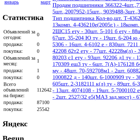
январь
март
Продам подшипники 366322-4шт.,77
5шт.,2007952-15шт., 9039488-3шт.,
Статистика
Тип подшипника Кол-во,шт. Т-436207
13комп. 4-436210е(2005г.) - 18ком
2ШС15 ету - 30шт. 5-101 б ету - 88шт
Объявлений за
0
сегодня:
67шт. 35-204 Ю ту - 19шт. 6-204 ю -
5306 - 16шт. 4-6102 е - 830шт. 7211 
продажа:
0
42208 б2т2 ету - 77шт. 42228м(л) - 
покупка:
0
80203 с1 ету - 93шт. 92206 д1 ту - 
Объявлений за
1
месяц:
170309 еш3 ту - 6шт. 7(А)-176128 б4
му - 48шт. 70-592708м1 - 2шт. 60882
продажа:
1
1000822 д - 140шт. 6-1000909 ту - 3
покупка:
0
605шт. 2-3182111 к(л) ту - 89шт. 6-
Всего
объявлений
112642
- 13шт. 4074108 - 19шт. 5-7000102 е
на бирже:
- 2шт. 2527/32 е5(МАЗ зад.мост) - 
продажа:
87100
покупка:
25542
Яндекс
Begun