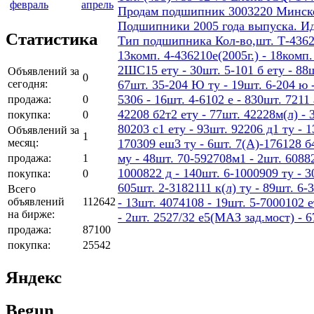
февраль
апрель
Продам подшипник 3003220 Минског
Подшипники 2005 года выпуска. И
Статистика
Тип подшипника Кол-во,шт. Т-436207
13комп. 4-436210е(2005г.) - 18ком
2ШС15 ету - 30шт. 5-101 б ету - 88шт
Объявлений за
0
сегодня:
67шт. 35-204 Ю ту - 19шт. 6-204 ю -
5306 - 16шт. 4-6102 е - 830шт. 7211 
продажа:
0
42208 б2т2 ету - 77шт. 42228м(л) - 
покупка:
0
80203 с1 ету - 93шт. 92206 д1 ту - 
Объявлений за
1
месяц:
170309 еш3 ту - 6шт. 7(А)-176128 б4
му - 48шт. 70-592708м1 - 2шт. 60882
продажа:
1
1000822 д - 140шт. 6-1000909 ту - 3
покупка:
0
605шт. 2-3182111 к(л) ту - 89шт. 6-
Всего
объявлений
112642
- 13шт. 4074108 - 19шт. 5-7000102 е
на бирже:
- 2шт. 2527/32 е5(МАЗ зад.мост) - 
продажа:
87100
покупка:
25542
Яндекс
Begun