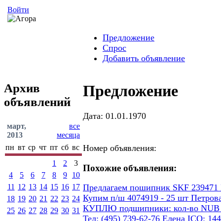
Войти
Предложение
Спрос
Добавить объявление
Архив
Предложение
объявлений
Дата: 01.01.1970
март,
все
2013
месяца
пн
вт
ср
чт
пт
сб
вс
Номер объявления:
1
2
3
Похожие объявления:
4
5
6
7
8
9
10
11
12
13
14
15
16
17
Предлагаем пошипник SKF 239471
Купим п/ш 4074919 - 25 шт Петров
18
19
20
21
22
23
24
КУПЛЮ подшипники: кол-во NUB 206 4
25
26
27
28
29
30
31
Тел: (495) 739-62-76 Елена ICQ: 14