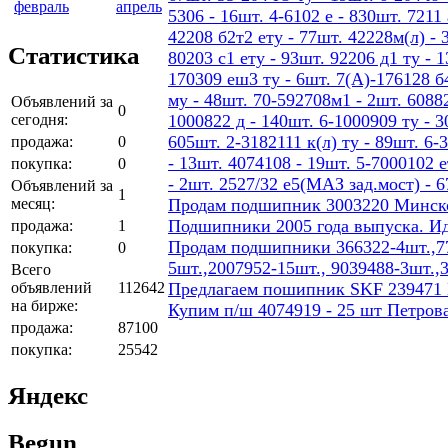
февраль
апрель
5306 - 16шт. 4-6102 е - 830шт. 7211 
42208 б2т2 ету - 77шт. 42228м(л) - 
Статистика
80203 с1 ету - 93шт. 92206 д1 ту - 
170309 еш3 ту - 6шт. 7(А)-176128 б4
му - 48шт. 70-592708м1 - 2шт. 60882
Объявлений за
0
сегодня:
1000822 д - 140шт. 6-1000909 ту - 3
605шт. 2-3182111 к(л) ту - 89шт. 6-
продажа:
0
- 13шт. 4074108 - 19шт. 5-7000102 е
покупка:
0
- 2шт. 2527/32 е5(МАЗ зад.мост) - 
Объявлений за
1
месяц:
Продам подшипник 3003220 Минског
Подшипники 2005 года выпуска. И
продажа:
1
Продам подшипники 366322-4шт.,77
покупка:
0
5шт.,2007952-15шт., 9039488-3шт.,
Всего
объявлений
112642
Предлагаем пошипник SKF 239471
на бирже:
Купим п/ш 4074919 - 25 шт Петров
продажа:
87100
покупка:
25542
Яндекс
Begun