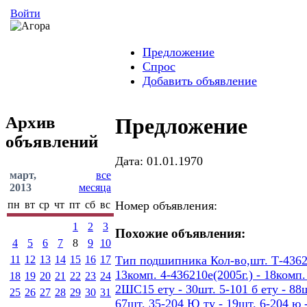
Войти
Предложение
Спрос
Добавить объявление
Архив
Предложение
объявлений
Дата: 01.01.1970
март,
все
2013
месяца
пн
вт
ср
чт
пт
сб
вс
Номер объявления:
1
2
3
Похожие объявления:
4
5
6
7
8
9
10
11
12
13
14
15
16
17
Тип подшипника Кол-во,шт. Т-436207
13комп. 4-436210е(2005г.) - 18ком
18
19
20
21
22
23
24
2ШС15 ету - 30шт. 5-101 б ету - 88шт
25
26
27
28
29
30
31
67шт. 35-204 Ю ту - 19шт. 6-204 ю -