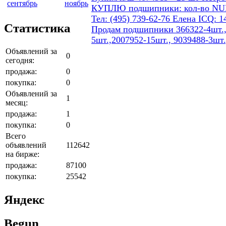
сентябрь
ноябрь
КУПЛЮ подшипники: кол-во NUB 206
Тел: (495) 739-62-76 Елена ICQ: 1
Статистика
Продам подшипники 366322-4шт.,7
5шт.,2007952-15шт., 9039488-3шт.
Объявлений за
0
сегодня:
продажа:
0
покупка:
0
Объявлений за
1
месяц:
продажа:
1
покупка:
0
Всего
объявлений
112642
на бирже:
продажа:
87100
покупка:
25542
Яндекс
Begun