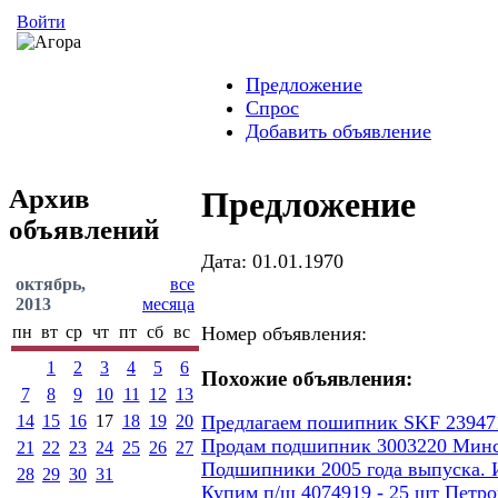
Войти
Предложение
Спрос
Добавить объявление
Архив
Предложение
объявлений
Дата: 01.01.1970
октябрь,
все
2013
месяца
пн
вт
ср
чт
пт
сб
вс
Номер объявления:
1
2
3
4
5
6
Похожие объявления:
7
8
9
10
11
12
13
14
15
16
17
18
19
20
Предлагаем пошипник SKF 23947
Продам подшипник 3003220 Минско
21
22
23
24
25
26
27
Подшипники 2005 года выпуска. 
28
29
30
31
Купим п/ш 4074919 - 25 шт Петро